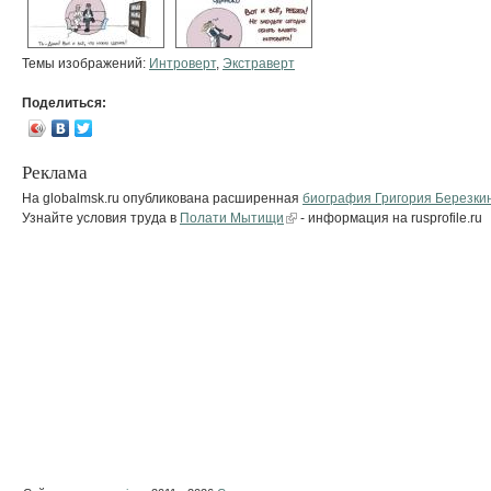
Темы изображений:
Интроверт
,
Экстраверт
Поделиться:
Реклама
На globalmsk.ru опубликована расширенная
биография Григория Березки
Узнайте условия труда в
Полати Мытищи
- информация на rusprofile.ru