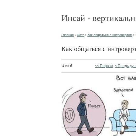
Инсай - вертикальн
Главная
›
Фото
›
Как общаться с интровертом
› 
Как общаться с интровер
4
из
6
<< Первая
< Предыду