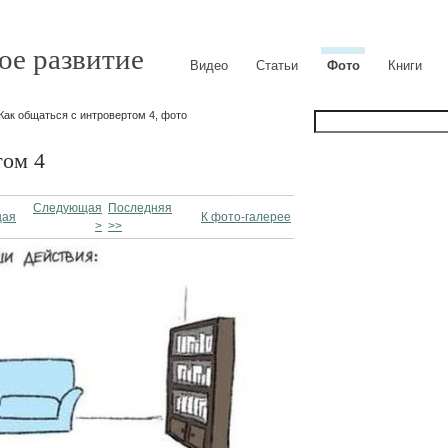
ое развитие
Видео
Статьи
Фото
Книги
Как общаться с интровертом 4, фото
том 4
Следующая
Последняя
щая
К фото-галерее
>
>>