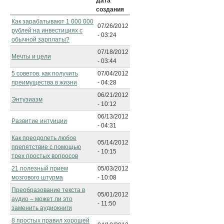
Дата
создания
Как зарабатывают 1 000 000
07/26/2012
рублей на инвестициях с
- 03:24
обычной зарплаты?
07/18/2012
Мечты и цели
- 03:44
5 советов, как получить
07/04/2012
преимущества в жизни
- 04:28
06/21/2012
Энтузиазм
- 10:12
06/13/2012
Развитие интуиции
- 04:31
Как преодолеть любое
05/14/2012
препятствие с помощью
- 10:15
трех простых вопросов
21 полезный прием
05/03/2012
мозгового штурма
- 10:08
Преобразование текста в
05/01/2012
аудио – может ли это
- 11:50
заменить аудиокниги
8 простых правил хорошей