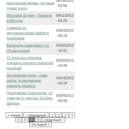
04/18/2012
физической формы, которые
- 03:56
лучше знать
Мозговой Штурм – Правила
04/11/2012
и Методы
- 04:20
Семинар по
04/03/2012
экстрасенсорике Кайрата
- 06:19
Кинибаева
Как всегда заканчивать то,
03/28/2012
что вы начали
- 10:41
12 простых способов
03/20/2012
улучшить процесс принятия
- 03:49
решений
Достижение цели – семь
03/14/2012
шагов, позволяющие
- 04:24
ускорить процесс
Позитивная Психология: 10
03/04/2012
советов от доктора Тал Бен-
- 06:06
Шахара
« первая
‹ предыдущая
1
2
3
4
5
6
7
8
следующая ›
последняя »