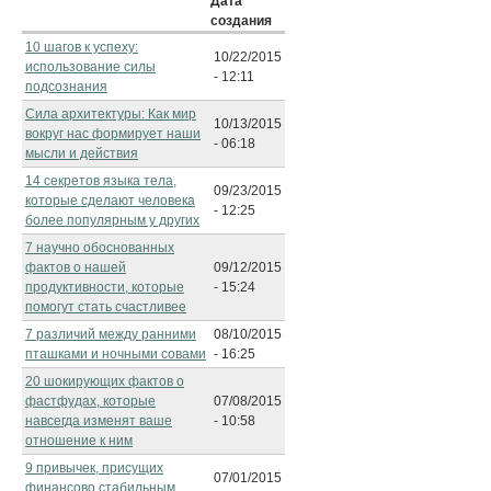
Дата
создания
10 шагов к успеху:
10/22/2015
использование силы
- 12:11
подсознания
Сила архитектуры: Как мир
10/13/2015
вокруг нас формирует наши
- 06:18
мысли и действия
14 секретов языка тела,
09/23/2015
которые сделают человека
- 12:25
более популярным у других
7 научно обоснованных
фактов о нашей
09/12/2015
продуктивности, которые
- 15:24
помогут стать счастливее
7 различий между ранними
08/10/2015
пташками и ночными совами
- 16:25
20 шокирующих фактов о
фастфудах, которые
07/08/2015
навсегда изменят ваше
- 10:58
отношение к ним
9 привычек, присущих
07/01/2015
финансово стабильным