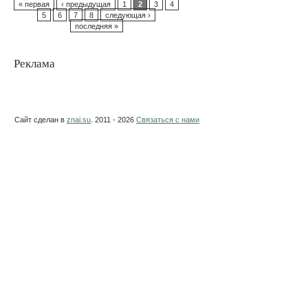
« первая
‹ предыдущая
1
2
3
4
5
6
7
8
следующая ›
последняя »
Реклама
Сайт сделан в
znai.su
. 2011 - 2026
Связаться с нами