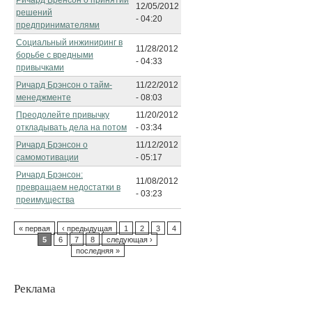
12/05/2012
решений
- 04:20
предпринимателями
Социальный инжиниринг в
11/28/2012
борьбе с вредными
- 04:33
привычками
Ричард Брэнсон о тайм-
11/22/2012
менеджменте
- 08:03
Преодолейте привычку
11/20/2012
откладывать дела на потом
- 03:34
Ричард Брэнсон о
11/12/2012
самомотивации
- 05:17
Ричард Брэнсон:
11/08/2012
превращаем недостатки в
- 03:23
преимущества
« первая
‹ предыдущая
1
2
3
4
5
6
7
8
следующая ›
последняя »
Реклама