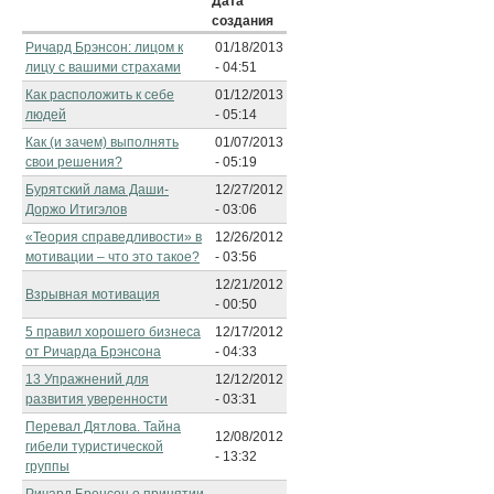
Дата
создания
Ричард Брэнсон: лицом к
01/18/2013
лицу с вашими страхами
- 04:51
Как расположить к себе
01/12/2013
людей
- 05:14
Как (и зачем) выполнять
01/07/2013
свои решения?
- 05:19
Бурятский лама Даши-
12/27/2012
Доржо Итигэлов
- 03:06
«Теория справедливости» в
12/26/2012
мотивации – что это такое?
- 03:56
12/21/2012
Взрывная мотивация
- 00:50
5 правил хорошего бизнеса
12/17/2012
от Ричарда Брэнсона
- 04:33
13 Упражнений для
12/12/2012
развития уверенности
- 03:31
Перевал Дятлова. Тайна
12/08/2012
гибели туристической
- 13:32
группы
Ричард Бренсон о принятии