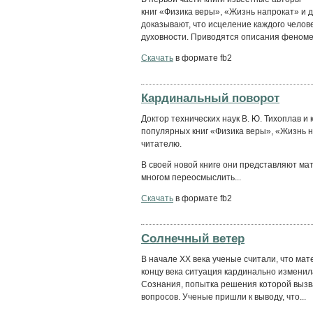
книг «Физика веры», «Жизнь напрокат» и 
доказывают, что исцеление каждого челове
духовности. Приводятся описания феномен
Скачать
в формате fb2
Кардинальный поворот
Доктор технических наук В. Ю. Тихоплав и 
популярных книг «Физика веры», «Жизнь 
читателю.
В своей новой книге они представляют м
многом переосмыслить...
Скачать
в формате fb2
Солнечный ветер
В начале ХХ века ученые считали, что ма
концу века ситуация кардинально изменил
Сознания, попытка решения которой вызв
вопросов. Ученые пришли к выводу, что...