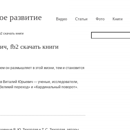
ое развитие
Видео
Статьи
Фото
Книги
2 скачать книги
ч, fb2 скачать книги
ем он размышляет в этой жизни, тем и становится
в Виталий Юрьевич — ученые, исследователи,
«Великий переход» и «Кардинальный поворот».
ученые В. Ю. Тихоплав н Т. С. Тихоплав, авторы