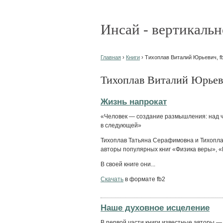
Инсай - вертикальн
Главная
›
Книги
› Тихоплав Виталий Юрьевич, fb
Тихоплав Виталий Юрьеви
Жизнь напрокат
«Человек — создание размышления: над ч
в следующей»
Тихоплав Татьяна Серафимовна и Тихопла
авторы популярных книг «Физика веры», 
В своей книге они...
Скачать
в формате fb2
Наше духовное исцеление
В первой части книги известные авторы — 