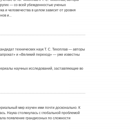
других — со всей убежденностью ученых
ка и человечества в целом зависит от уровня
ов и...
кандидат технических наук Т. С. Тихоплав — авторы
напрокат» и «Великий переход» — уже известны
атериалы научных исследований, заставляющие во
териальный мир изучен ими почти досконально. К
ась. Наука столкнулась с глобальной проблемой
ала появление грандиозных по сложности