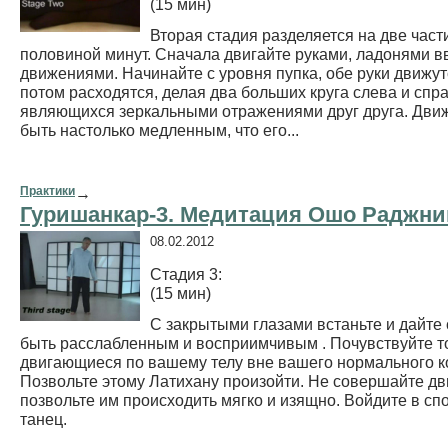
(15 мин)
Вторая стадия разделяется на две части
половиной минут. Сначала двигайте руками, ладонями в
движениями. Начинайте с уровня пупка, обе руки движут
потом расходятся, делая два больших круга слева и спра
являющихся зеркальными отражениями друг друга. Дви
быть настолько медленным, что его...
Практики
→
Гуришанкар-3. Медитация Ошо Раджн
08.02.2012
Стадия 3:
(15 мин)
С закрытыми глазами встаньте и дайте 
быть расслабленным и восприимчивым . Почувствуйте то
двигающиеся по вашему телу вне вашего нормального к
Позвольте этому Латихану произойти. Не совершайте д
позвольте им происходить мягко и изящно. Войдите в с
танец.