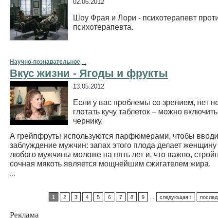
02.06.2012
Шоу Фрая и Лори - психотерапевт прот
психотерапевта.
Научно-познавательное
→
Вкус жизни - Ягоды и фрукты
13.05.2012
Если у вас проблемы со зрением, нет 
глотать кучу таблеток – можно включить
чернику.
А грейпфруты используются парфюмерами, чтобы вводи
заблуждение мужчин: запах этого плода делает женщину 
любого мужчины моложе на пять лет и, что важно, стройн
сочная мякоть является мощнейшим сжигателем жира.
...
1
2
3
4
5
6
7
8
9
…
следующая ›
послед
Реклама