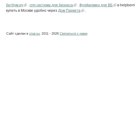
бетбум.ру
.
crm система для бизнеса
.
Фулфилмен для ВБ
в helpberr
купить в Москве удобно через
Дом Паркета
..
Сайт сделан в
znai.su
. 2011 - 2026
Связаться с нами