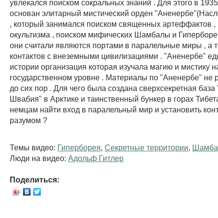
увлекался поиском сокральных знаний . Для этого в 1935
основан элитарный мистический орден "Аненербе"(Насл
, который занимался поиском священных артеффактов ,
окультизма , поиском мифических Шамбалы и Гипербореи
они считали являются портами в паралельные миры , а 
контактов с внеземными цивилизациями . "Аненербе" ед
истории организация которая изучала магию и мистику н
государственном уровне . Материалы по "Аненербе" не 
до сих пор . Для чего была создана сверхсекретная база
Швабия" в Арктике и таинственный бункер в горах Тибет
немцам найти вход в паралельный мир и установить кон
разумом ?
Темы видео:
Гиперборея
,
Секретные территории
,
Шамба
Люди на видео:
Адольф Гитлер
Поделиться: