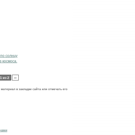
 по солнцу
 космоса.
1 из 2
››
ь материал в закладки сайта или отмечать его
 нами