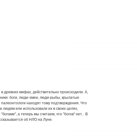
 в древних мифах, действительно происходили. А,
тники: боги, люди-змеи, люди-рыбы, крылатые
 и палеонтологи находят тому подтверждения. Что
и людям или использовали их в своих целях,
огами", а теперь мы считаем, что "богов" нет... В
ссказывается об НЛО на Луне.