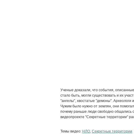
Ученые доказали, что события, описанные
стало быть, могли существовать и их учас
"ангелы", хвостатые "демоны". Археологи
Чужим было нужно от землян, они помогал
почему раньше люди свободно общались с "б
видеопроекте "Секретные территории" ра
Темы видео:
НЛО
,
Секретные территории