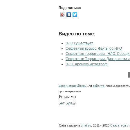
Поделиться:
Видео по теме:
НЛО существует
Секретный космос. Факты об НЛО
Секретные территории - НЛО. Соседи
Секретные Территории. Диверсанты из
НЛО. Хроника катастроф
Зарегистрируйтесь
или
войдите
, чтобы добавлят
просмотренным
Реклама
Бет Бум
Сайт сделан в
znai.su
. 2011 - 2026
Связаться с