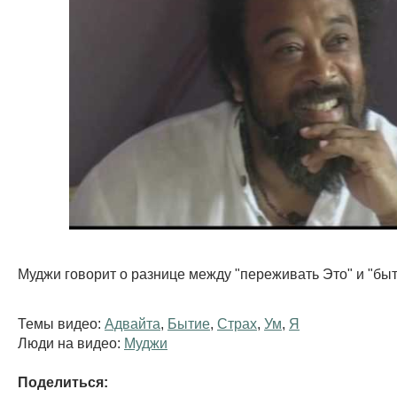
Муджи говорит о разнице между "переживать Это" и "быт
Темы видео:
Адвайта
,
Бытие
,
Страх
,
Ум
,
Я
Люди на видео:
Муджи
Поделиться: