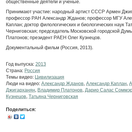
общественные деятели и ученые.
Принимают участие: народный артист СССР Армен Джиг
профессор РАН Александр Жданов; профессор МГУ Але
Каплан; доктор филологических и биологических наук Та
Черниговская; председатель Московской городской Ду
Платонов; президент РАЕН Олег Кузнецов.
Документальный фильм (Россия, 2013).
Год выпуска:
2013
Страна:
Россия
Темы видео:
Цивилизация
Люди на видео:
Александр Жданов
,
Александр Каплан
,
А
Джигарханян
,
Владимир Платонов
,
Дарио Салас Соммэ
Кузнецов
,
Татьяна Черниговская
Поделиться: