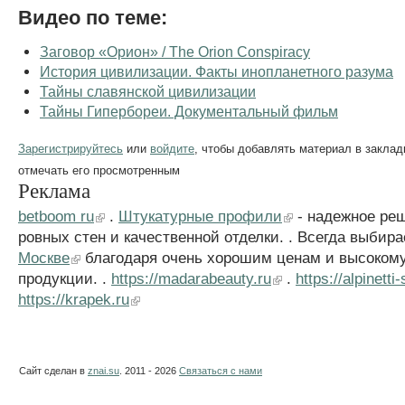
Видео по теме:
Заговор «Орион» / The Orion Conspiracy
История цивилизации. Факты инопланетного разума
Тайны славянской цивилизации
Тайны Гипербореи. Документальный фильм
Зарегистрируйтесь
или
войдите
, чтобы добавлять материал в заклад
отмечать его просмотренным
Реклама
betboom ru
.
Штукатурные профили
- надежное ре
ровных стен и качественной отделки. . Всегда выбир
Москве
благодаря очень хорошим ценам и высокому
продукции. .
https://madarabeauty.ru
.
https://alpinetti
https://krapek.ru
Сайт сделан в
znai.su
. 2011 - 2026
Связаться с нами