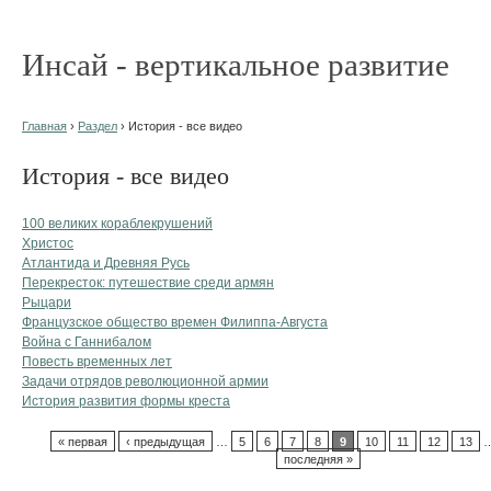
Инсай - вертикальное развитие
Главная
›
Раздел
› История - все видео
История - все видео
100 великих кораблекрушений
Христос
Атлантида и Древняя Русь
Перекресток: путешествие среди армян
Рыцари
Французское общество времен Филиппа-Августа
Война с Ганнибалом
Повесть временных лет
Задачи отрядов революционной армии
История развития формы креста
« первая
‹ предыдущая
…
5
6
7
8
9
10
11
12
13
последняя »