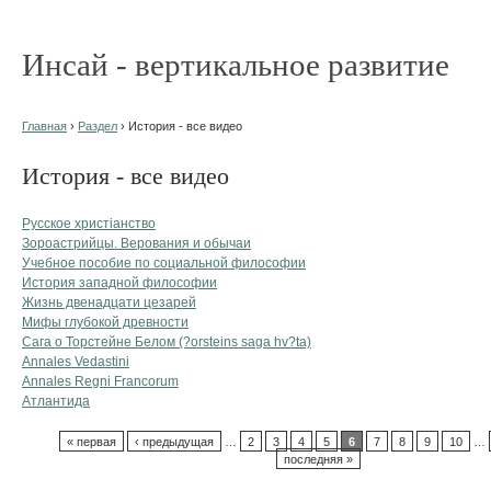
Инсай - вертикальное развитие
Главная
›
Раздел
› История - все видео
История - все видео
Русское христіанство
Зороастрийцы. Верования и обычаи
Учебное пособие по социальной философии
История западной философии
Жизнь двенадцати цезарей
Мифы глубокой древности
Сага о Торстейне Белом (?orsteins saga hv?ta)
Annales Vedastini
Annales Regni Francorum
Атлантида
« первая
‹ предыдущая
…
2
3
4
5
6
7
8
9
10
…
последняя »