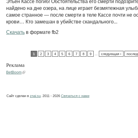
Этьен Кассе погиб! Обстоятельства его смерти подозрите
найдено на дне озера, на лице играет безмятежная улыбк
самое странное — после смерти в теле Кассе почти не о
крови… Кто замешан в убийстве скандального...
Скачать
в формате fb2
1
2
3
4
5
6
7
8
9
…
следующая ›
послед
Реклама
BetBoom
Сайт сделан в
znai.su
. 2011 - 2026
Связаться с нами