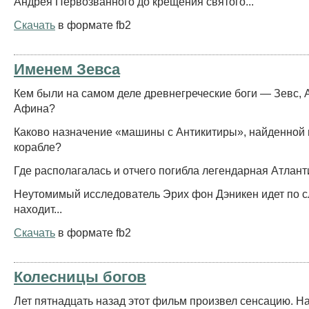
Андрея Первозванного до крещения святого...
Скачать
в формате fb2
Именем Зевса
Кем были на самом деле древнегреческие боги — Зевс, 
Афина?
Каково назначение «машины с Антикитиры», найденной
корабле?
Где располагалась и отчего погибла легендарная Атлан
Неутомимый исследователь Эрих фон Дэникен идет по с
находит...
Скачать
в формате fb2
Колесницы богов
Лет пятнадцать назад этот фильм произвел сенсацию. Н