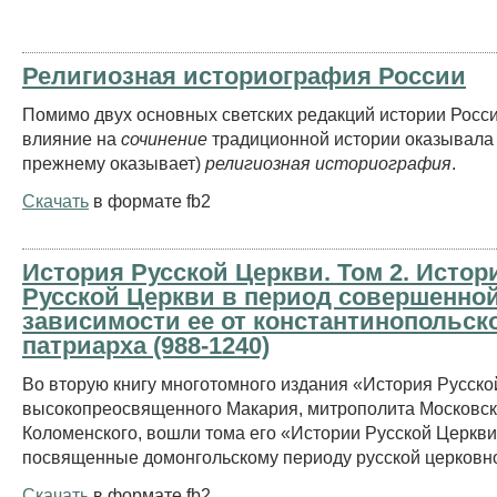
Религиозная историография России
Помимо двух основных светских редакций истории Росси
влияние на
сочинение
традиционной истории оказывала (
прежнему оказывает)
религиозная историография
.
Скачать
в формате fb2
История Русской Церкви. Том 2. Истор
Русской Церкви в период совершенно
зависимости ее от константинопольск
патриарха (988-1240)
Во вторую книгу многотомного издания «История Русско
высокопреосвященного Макария, митрополита Московск
Коломенского, вошли тома его «Истории Русской Церкви
посвященные домонгольскому периоду русской церковно
Скачать
в формате fb2