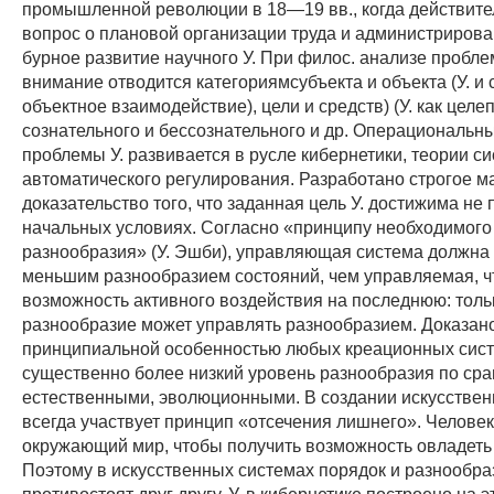
промышленной революции в 18—19 вв., когда действите
вопрос о плановой организации труда и администрирова
бурное развитие научного У. При филос. анализе пробле
внимание отводится категориямсубъекта и объекта (У. и 
объектное взаимодействие), цели и средств) (У. как целе
сознательного и бессознательного и др. Операциональн
проблемы У. развивается в русле кибернетики, теории си
автоматического регулирования. Разработано строгое м
доказательство того, что заданная цель У. достижима не
начальных условиях. Согласно «принципу необходимого
разнообразия» (У. Эшби), управляющая система должна 
меньшим разнообразием состояний, чем управляемая, ч
возможность активного воздействия на последнюю: толь
разнообразие может управлять разнообразием. Доказано
принципиальной особенностью любых креационных сист
существенно более низкий уровень разнообразия по ср
естественными, эволюционными. В создании искусствен
всегда участвует принцип «отсечения лишнего». Челове
окружающий мир, чтобы получить возможность овладеть 
Поэтому в искусственных системах порядок и разнообра
противостоят друг другу. У. в кибернетике построено на э