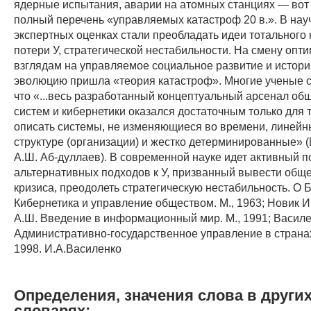
ядерные испытания, аварии на атомных станциях — вот
полный перечень «управляемых катастроф 20 в.». В нау
экспертных оценках стали преобладать идеи тотального к
потери У, стратегической нестабильности. На смену опт
взглядам на управляемое социальное развитие и истор
эволюцию пришла «теория катастроф». Многие ученые 
что «...весь разработанный концептуальный арсенал об
систем и кибернетики оказался достаточным только для т
описать системы, не изменяющиеся во времени, линейн
структуре (организации) и жестко детерминированные» (
А.Ш. Аб-дуллаев). В современной науке идет активный п
альтернативных подходов к У, призванный вывести обще
кризиса, преодолеть стратегическую нестабильность. О Б
Кибернетика и управление обществом. М., 1963; Новик И
А.Ш. Введение в информационный мир. М., 1991; Василе
Административно-государственное управление в странах
1998. И.А.Василенко
Определения, значения слова в други
словарях: