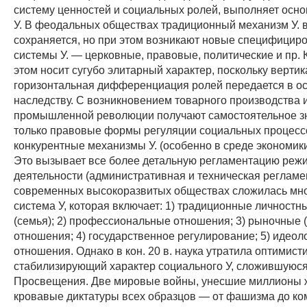
систему ценностей и социальных ролей, выполняет осн
У. В феодальных обществах традиционный механизм У. 
сохраняется, но при этом возникают новые специфицир
системы У. — церковные, правовые, политические и пр. К
этом носит сугубо элитарный характер, поскольку вертик
горизонтальная дифференциация ролей передается в о
наследству. С возникновением товарного производства 
промышленной революции получают самостоятельное з
только правовые формы регуляции социальных процессо
конкурентные механизмы У. (особенно в среде экономики
Это вызывает все более детальную регламентацию режи
деятельности (административная и техническая регламе
современных высокоразвитых обществах сложилась мн
система У, которая включает: 1) традиционные личност
(семья); 2) профессиональные отношения; 3) рыночные 
отношения; 4) государственное регулирование; 5) идеол
отношения. Однако в кон. 20 в. наука утратила оптимист
стабилизирующий характер социального У, сложившуюся
Просвещения. Две мировые войны, унесшие миллионы 
кровавые диктатуры всех образцов — от фашизма до ко