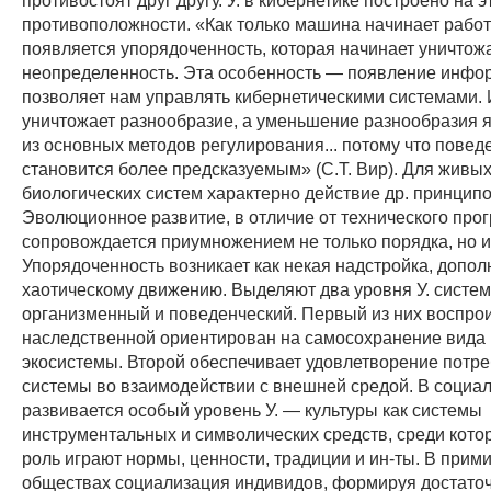
противоположности. «Как только машина начинает работа
появляется упорядоченность, которая начинает уничто
неопределенность. Эта особенность — появление инфо
позволяет нам управлять кибернетическими системами
уничтожает разнообразие, а уменьшение разнообразия 
из основных методов регулирования... потому что пове
становится более предсказуемым» (С.Т. Вир). Для живых
биологических систем характерно действие др. принципо
Эволюционное развитие, в отличие от технического прог
сопровождается приумножением не только порядка, но и
Упорядоченность возникает как некая надстройка, допол
хаотическому движению. Выделяют два уровня У. систем
организменный и поведенческий. Первый из них воспро
наследственной ориентирован на самосохранение вида
экосистемы. Второй обеспечивает удовлетворение потр
системы во взаимодействии с внешней средой. В социа
развивается особый уровень У. — культуры как системы
инструментальных и символических средств, среди кото
роль играют нормы, ценности, традиции и ин-ты. В прим
обществах социализация индивидов, формируя достато