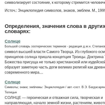
символизирует состояние, к которому стремится человеч
Источ.: Энциклопедия символов, знаков, эмблем. М., 199
Определения, значения слова в други
словарях:
Солнце
Большой словарь эзотерических терминов - редакция д.м.н. Степано
символ высшей власти Самого Творца. Из глубокого осм
принципов солнца пришла концепция Троицы. Доктрина
Божества присуща не только христианской или иудейской
образует заметную часть догм великих религий как древне
современного мира....
Солнце
Символы; знаки; эмблемы: Энциклопедия / авт.-сост. В.Э. Багдасарян
Телицын
СОЛНЦЕ — героическая и отважная сила, творческая и
направляющая, начало земной жизни, растениям, живот