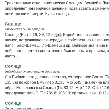
Тройственные отношения между Солнцем, Землей и Лун
определяют четверичное деление частей света и смену г
ночи, жизни и смерти. Культ солнца...
Солнце
Библейская энциклопедия
Солнце (Быт. I, 16, XV, 12 и др.). Еврейское название сол
шемес, встречающееся нередко в собственных названиях
напр.: Беф-Шемеш, Ир-Шемеш и др. Великое значение и 
небесного светила достаточно объясняет нам причины, п
часто...
Солнце
Библейская энциклопедия Брокгауза
С в Библии - это дневное светило, сотворенное Богом (Б
135:8)и покорное Ему (Иер 31:35; Мф 5:45), знамение вл
образ Его славы (см Слава) (Пс 83:12; Мф 17:2; Откр 1:1
определяет путь С (Пс 73:16; 103:19; ср также Нав 10:12-14
Солнце
Энциклопедия мифологии