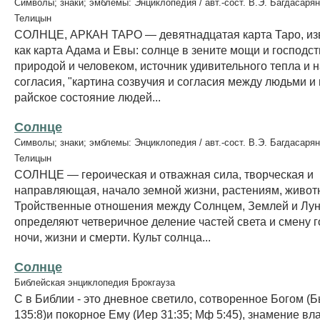
Символы; знаки; эмблемы: Энциклопедия / авт.-сост. В.Э. Багдасарян
Телицын
СОЛНЦЕ, АРКАН ТАРО — девятнадцатая карта Таро, изв
как карта Адама и Евы: солнце в зените мощи и господст
природой и человеком, источник удивительного тепла и 
согласия, "картина созвучия и согласия между людьми 
райское состояние людей...
Солнце
Символы; знаки; эмблемы: Энциклопедия / авт.-сост. В.Э. Багдасарян
Телицын
СОЛНЦЕ — героическая и отважная сила, творческая и
направляющая, начало земной жизни, растениям, живот
Тройственные отношения между Солнцем, Землей и Лун
определяют четверичное деление частей света и смену г
ночи, жизни и смерти. Культ солнца...
Солнце
Библейская энциклопедия Брокгауза
С в Библии - это дневное светило, сотворенное Богом (Б
135:8)и покорное Ему (Иер 31:35; Мф 5:45), знамение вл