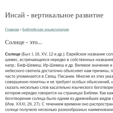
Инсай - вертикальное развитие
Главная
›
Библейская энциклопедия
Солнце - это...
Солнце
(Быт. I, 16, XV, 12 и др.). Еврейское название со
шемес, встречающееся нередко в собственных названиях
напр.: Беф-Шемеш, Ир-Шемеш и др. Великое значение и 
небесного светила достаточно объясняет нам причины, п
часто упоминается в Свящ. Писании. Многие из этих ука
совершенно понятны и не требуют особых объяснений,
сказать несколько слов касательно языческого боготворе
котором нередко говорится на страницах Библии. Как каж
боготворение солнца было одним из древнейших видов 
(Иов. ХXXI, 26, 27). С течением времени оно распростра
солнце получило несколько разнообразных наименовани