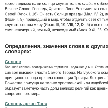
коего видимое нами солнце служит только слабым отблес
Вечное Слово, Господь, Христос. Лицо Его сияет как сол
Своей (Апок. I, 16). Он есть Солнце правды (Мал. IV, 2), 
(Иоан. I, 9), пришедший в мир, чтобы отделить свет от ть
служить светом миру (Иоан. III, 19, VIII, 12, IX, 5) и все 
свет невечерний, вечный, незаходимый (Апок. XXI, 23, XXII
Определения, значения слова в други
словарях:
Солнце
Большой словарь эзотерических терминов - редакция д.м.н. Степано
символ высшей власти Самого Творца. Из глубокого осм
принципов солнца пришла концепция Троицы. Доктрина
Божества присуща не только христианской или иудейской
образует заметную часть догм великих религий как древне
современного мира....
Солнце, аркан Таро