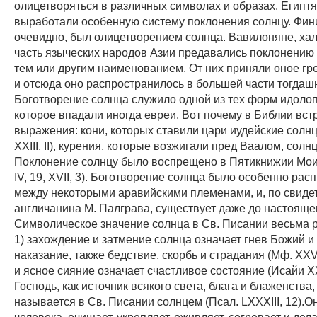
олицетворяться в различных символах и образах. Египт
выработали особенную систему поклонения солнцу. Фин
очевидно, был олицетворением солнца. Вавилоняне, ха
часть языческих народов Азии предавались поклонению 
тем или другим наименованием. От них приняли оное гр
и отсюда оно распространилось в большей части тогдаш
Боготворение солнца служило одной из тех форм идолоп
которое впадали иногда евреи. Вот почему в Библии вст
выражения: кони, которых ставили цари иудейские солнцу
ХХIII, II), курения, которые возжигали пред Ваалом, солнцем
Поклонение солнцу было воспрещено в Пятикнижии Мои
IV, 19, XVII, 3). Боготворение солнца было особенно ра
между некоторыми аравийскими племенами, и, по свиде
англичанина М. Палграва, существует даже до настояще
Символическое значение солнца в Св. Писании весьма 
1) захождение и затмение солнца означает гнев Божий и
наказание, также бедствие, скорбь и страдания (Мф. XXVII
и ясное сияние означает счастливое состояние (Исайи X
Господь, как источник всякого света, блага и блаженства
называется в Св. Писании солнцем (Псал. LХХХIII, 12).
человека, очищает, укрепляет, оживляет, согревает и де