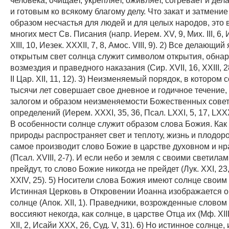
и готовым ко всякому благому делу. Что закат и затмени
образом несчастья для людей и для целых народов, это 
многих мест Св. Писания (напр. Иерем. XV, 9, Мих. III, 6, 
ХIII, 10, Иезек. XXXII, 7, 8, Амос. VIII, 9). 2) Все делающи
открытым свет солнца служит символом открытия, обна
возмездия и праведного наказания (Сир. ХVII, 16, ХХIII, 2
II Цар. XII, 11, 12). 3) Неизменяемый порядок, в котором
тысячи лет совершает свое дневное и годичное течение,
залогом и образом неизменяемости Божественных совет
определений (Иерем. XXXI, 35, 36, Псал. LХХI, 5, 17, LХХХI
В особенности солнце служит образом слова Божия. Как 
природы распространяет свет и теплоту, жизнь и плодоро
самое производит слово Божие в царстве духовном и н
(Псал. ХVIII, 2-7). И если небо и земля с своими светила
прейдут, то слово Божие никогда не прейдет (Лук. XXI, 23, 
XXIV, 25). 5) Носители слова Божия имеют солнце своим
Истинная Церковь в Откровении Иоанна изображается о
солнце (Апок. XII, 1). Праведники, возрожденные слово
воссияют некогда, как солнце, в царстве Отца их (Мф. ХIII,
XII, 2, Исайи XXX, 26, Суд. V, 31). 6) Но истинное солнце,