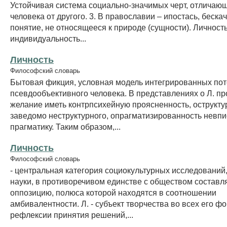
Устойчивая система социально-значимых черт, отличаю
человека от другого. 3. В православии – ипостась, беск
понятие, не относящееся к природе (сущности). Личность
индивидуальность...
Личность
Философский словарь
Бытовая фикция, условная модель интегрированных по
псевдообъективного человека. В представлениях о Л. п
желание иметь контрпсихейную проясненность, острукту
заведомо неструктурного, опрагматизированность невп
прагматику. Таким образом,...
Личность
Философский словарь
- центральная категория социокультурных исследований
науки, в противоречивом единстве с обществом составл
оппозицию, полюса которой находятся в соотношении
амбивалентности. Л. - субъект творчества во всех его ф
рефлексии принятия решений,...