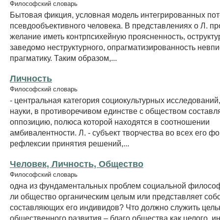
Философский словарь
Бытовая фикция, условная модель интегрированных по
псевдообъективного человека. В представлениях о Л. п
желание иметь контрпсихейную проясненность, острукту
заведомо неструктурного, опрагматизированность невп
прагматику. Таким образом,...
Личность
Философский словарь
- центральная категория социокультурных исследований
науки, в противоречивом единстве с обществом составл
оппозицию, полюса которой находятся в соотношении
амбивалентности. Л. - субъект творчества во всех его ф
рефлексии принятия решений,...
Человек, Личность, Общество
Философский словарь
одна из фундаментальных проблем социальной философ
ли общество органическим целым или представляет соб
составляющих его индивидов? Что должно служить цел
общественного развития – благо общества как целого, и