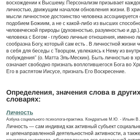
восхождении к Высшему. Персонализм призывает каждог
личностью, движущим началом обновления жизни. В хри
мысли личностное достоинство человека ассоциируется 
подобием Божиим, а не с какой-либо из высших способн
человеческой природы (духовностью, разумностью и др.
человека с Богом - глубоко личные отношения, именно л
сообразна Богу, который сам есть . В личностной жизни 
в себя для беседы с Творцом, увлекаясь к Нему из внут
побуждения" (о. Матта Эль-Мескин). Быть личностью в х
означает свободно признать воплотившегося Бога во Хр
Его в распятом Иисусе, признать Его Воскресение.
Определения, значения слова в други
словарях:
Личность
Азбука социального психолога-практика. Кондратьев М.Ю. - Ильин В.
Личность — сам индивид как активный субъект социаль
и целенаправленной деятельностной активности, а такж
качество индивида, обусловленное его осознанной акти