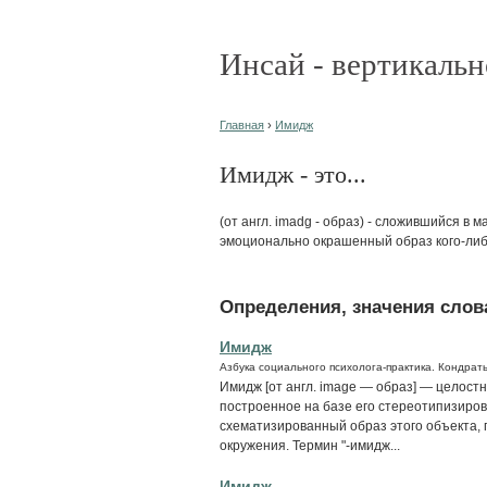
Инсай - вертикальн
Главная
›
Имидж
Имидж - это...
(от англ. imadg - образ) - сложившийся в
эмоционально окрашенный образ кого-либо
Определения, значения слова
Имидж
Азбука социального психолога-практика. Кондрать
Имидж [от англ. image — образ] — целост
построенное на базе его стереотипизиро
схематизированный образ этого объекта, 
окружения. Термин "-имидж...
Имидж