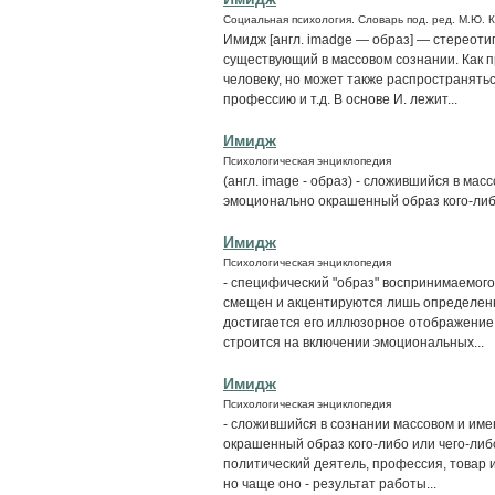
Социальная психология. Словарь под. ред. М.Ю. 
Имидж [англ. imadge — образ] — стереоти
существующий в массовом сознании. Как п
человеку, но может также распространять
профессию и т.д. В основе И. лежит...
Имидж
Психологическая энциклопедия
(англ. image - образ) - сложившийся в м
эмоционально окрашенный образ кого-либо
Имидж
Психологическая энциклопедия
- специфический "образ" воспринимаемого
смещен и акцентируются лишь определенн
достигается его иллюзорное отображение
строится на включении эмоциональных...
Имидж
Психологическая энциклопедия
- сложившийся в сознании массовом и им
окрашенный образ кого-либо или чего-ли
политический деятель, профессия, товар
но чаще оно - результат работы...