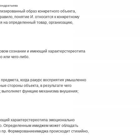
Кондратьева
пизированный образ конкретного объекта,
равило, понятие И. относится к конкретному
ся на определенный товар, организацию,
ассовом сознании и имеющий характерстереотипа
 или чего-либо.
 предмета, когда ракурс восприятия умышленно
ые стороны объекта, в результате чего
; выполняет функцию механизма внушения;
еющий характерстереотипа эмоционально
бо. Определенным имиджем может обладать
 и пр. Формированиеимиджа происходит стихийно,