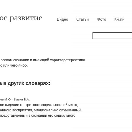
ое развитие
Видео
Статьи
Фото
Книги
 массовом сознании и имеющий характерстереотипа
 или чего-либо.
 в других словарях:
ев М.Ю. - Ильин В.А.
ное видение конкретного социального объекта,
ванного восприятия, эмоционально окрашенный
представленный в сознании его социального