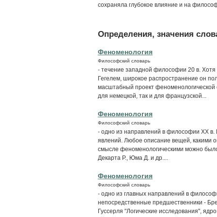
сохраняла глубокое влияние и на философи
Определения, значения слова
Феноменология
Философский словарь
- течение западной философии 20 в. Хотя
Гегелем, широкое распространение он пол
масштабный проект феноменологической ф
для немецкой, так и для французской...
Феноменология
Философский словарь
- одно из направлений в философии XX в.
явлений. Любое описание вещей, какими о
смысле феноменологическими можно было 
Декарта Р., Юма Д. и др....
Феноменология
Философский словарь
- одно из главных направлений в философи
непосредственные предшественники - Брен
Гуссерля "Логические исследования", ядр