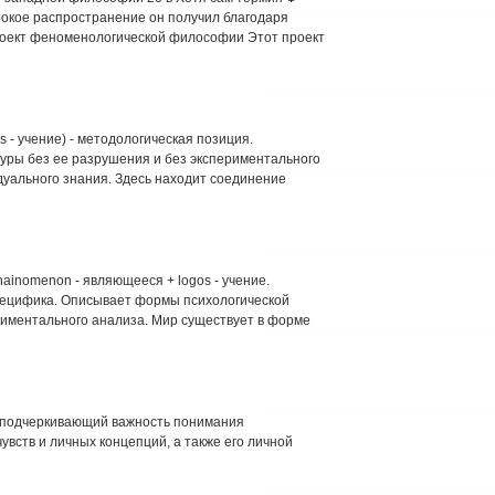
рокое распространение он получил благодаря
роект феноменологической философии Этот проект
s - учение) - методологическая позиция.
уры без ее разрушения и без экспериментального
дуального знания. Здесь находит соединение
ainomenon - являющееся + logos - учение.
пецифика. Описывает формы психологической
риментального анализа. Мир существует в форме
, подчеркивающий важность понимания
увств и личных концепций, а также его личной