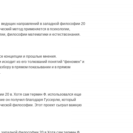
 из ведущих направлений в западной философии 20
ический метод применяется в психологии,
логии, философии математики и естествознания.
 все концепции и прошлые мнения.
 исходит из его толкований понятий “феномен” и
азбору в прямом показывании и в прямом
.
и 20 в. Хотя сам термин Ф. использовался еще
ие он получил благодаря Гуссерлю, который
ческой философии. Этот проект сыграл важную
западной философии 20 в Хотя сам термин Ф