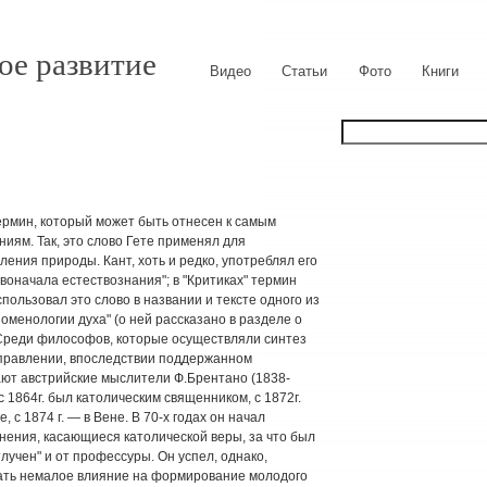
ое развитие
Видео
Статьи
Фото
Книги
ермин, который может быть отнесен к самым
ям. Так, это слово Гете применял для
ния природы. Кант, хоть и редко, употреблял его
воначала естествознания"; в "Критиках" термин
пользовал это слово в названии и тексте одного из
менологии духа" (о ней рассказано в разделе о
. Среди философов, которые осуществляли синтез
аправлении, впоследствии поддержанном
ают австрийские мыслители Ф.Брентано (1838-
с 1864г. был католическим священником, с 1872г.
с 1874 г. — в Вене. В 70-х годах он начал
нения, касающиеся католической веры, за что был
отлучен" и от профессуры. Он успел, однако,
ать немалое влияние на формирование молодого