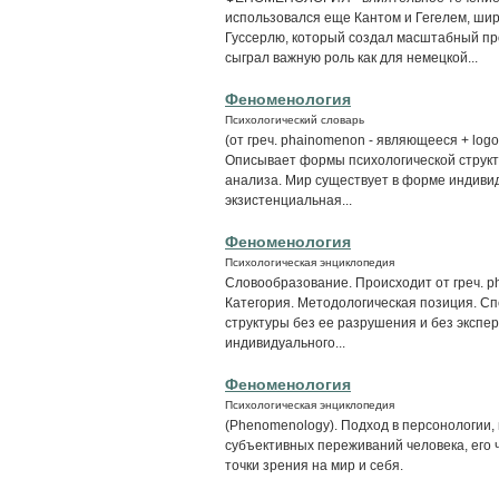
использовался еще Кантом и Гегелем, ши
Гуссерлю, который создал масштабный п
сыграл важную роль как для немецкой...
Феноменология
Психологический словарь
(от греч. phainomenon - являющееся + logo
Описывает формы психологической структ
анализа. Мир существует в форме индиви
экзистенциальная...
Феноменология
Психологическая энциклопедия
Словообразование. Происходит от греч. ph
Категория. Методологическая позиция. С
структуры без ее разрушения и без экспе
индивидуального...
Феноменология
Психологическая энциклопедия
(Phenomenology). Подход в персонологии
субъективных переживаний человека, его ч
точки зрения на мир и себя.