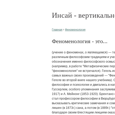
Инсай - вертикальн
Главная
›
Феноменология
Феноменология - это...
(учение о феноменах, о являющемся) — т
различным философским традициям и учени
обозначения именно философского осмысле
(например, в работе "Метафизические пер
"феноменология" не встречался). Гегель ис
самых важных своих произведений — "Фено
Гегеле во второй книге нашего учебника)
философии и психологии и двигались в н
Гуссерлем, особого упоминания заслужив
1917) и А. Мейнонг (1853-1920). Брентано 
стал профессором философии в Вюрцбурге, 
высказывать критические замечания и сом
лишен (в 1873г.) сана, а потом (в 1889г.) "
благодаря своим блестящим лекциям оказ