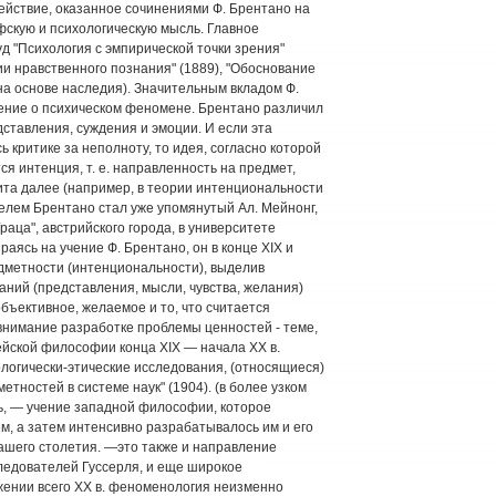
йствие, оказанное сочинениями Ф. Брентано на
скую и психологическую мысль. Главное
 "Психология с эмпирической точки зрения"
ии нравственного познания" (1889), "Обоснование
. на основе наследия). Значительным вкладом Ф.
ение о психическом феномене. Брентано различил
ставления, суждения и эмоции. И если эта
 критике за неполноту, то идея, согласно которой
я интенция, т. е. направленность на предмет,
ита далее (например, в теории интенциональности
елем Брентано стал уже упомянутый Ал. Мейнонг,
аца", австрийского города, в университете
раясь на учение Ф. Брентано, он в конце XIX и
дметности (интенциональности), выделив
ний (представления, мысли, чувства, желания)
бъективное, желаемое и то, что считается
внимание разработке проблемы ценностей - теме,
ейской философии конца XIX — начала XX в.
логически-этические исследования, (относящиеся)
метностей в системе наук" (1904). (в более узком
чь, — учение западной философии, которое
ем, а затем интенсивно разрабатывалось им и его
ашего столетия. —это также и направление
едователей Гуссерля, и еще широкое
ении всего XX в. феноменология неизменно