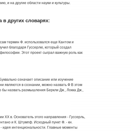
ю, и на другие области науки и культуры.
 в других словарях:
 сам термин Ф. использовался еще Кантом и
учил благодаря Гуссерлю, который создал
илософии. Этот проект сыграл важную роль как
 Буквально означает описание или изучение
ни являются в сознании, можно назвать Ф В этом
бы назвать размышления Беркли Дж., Локка Дж.,
и XX в. Основатель этого направления - Гуссерль,
тано и К. Штумпф. Исходный пункт Ф. - кн.
о - идея интенциональности. Главные моменты