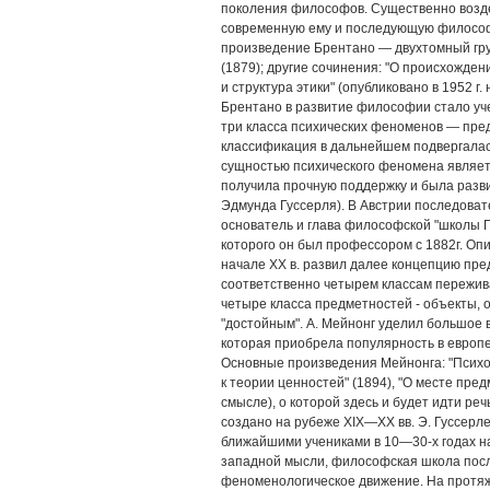
поколения философов. Существенно возде
современную ему и последующую философ
произведение Брентано — двухтомный груд
(1879); другие сочинения: "О происхожден
и структура этики" (опубликовано в 1952 г
Брентано в развитие философии стало уч
три класса психических феноменов — пред
классификация в дальнейшем подвергалась
сущностью психического феномена являетс
получила прочную поддержку и была разв
Эдмунда Гуссерля). В Австрии последоват
основатель и глава философской "школы Гр
которого он был профессором с 1882г. Опи
начале XX в. развил далее концепцию пре
соответственно четырем классам пережива
четыре класса предметностей - объекты, о
"достойным". А. Мейнонг уделил большое 
которая приобрела популярность в европ
Основные произведения Мейнонга: "Психо
к теории ценностей" (1894), "О месте пред
смысле), о которой здесь и будет идти ре
создано на рубеже XIX—XX вв. Э. Гуссерл
ближайшими учениками в 10—30-х годах н
западной мысли, философская школа посл
феноменологическое движение. На протяж