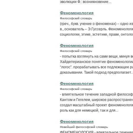
эволюции Ф.: возникновение...
Феноменология
Философский словарь
(греч., букв. учение о феноменах) – одно
в., основатель – Э.Гуссерль. Феноменолог
социологии, этике, эстетике, праве, онто
Феноменология
Философский словарь
- попытка взглянуть на сами вещи, минуя
Хайдеггерианское понятие феноменологии
“логос”. прорабатывать все подлежащее р
доказывании. Такой подход предполагает..
Феноменология
Философский словарь
- влиятельное течение западной философи
Кантом и Гегелем, широкое распространен
создал масштабный проект феноменологи
роль как для немецкой, так и для...
Феноменология
Новейший философский словарь
ФЕНОМЕНОЛОГИЯ - влиятельное течение 