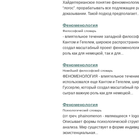
Хайдеггерианское понятие феноменологии
“логос”. прорабатывать все подлежащее р
доказывании. Такой подход предполагает..
Феноменология
Философский словарь
- влиятельное течение западной философи
Кантом и Гегелем, широкое распространен
создал масштабный проект феноменологи
роль как для немецкой, так и для...
Феноменология
Новейший философский словарь
ФЕНОМЕНОЛОГИЯ - влиятельное течение 
использовался еще Кантом и Гегелем, ши
Гуссерлю, который создал масштабный п
сыграл важную роль как для немецкой...
Феноменология
Психологический словарь
(от греч. phainomenon - являющееся + logo
Описывает формы психологической структ
анализа. Мир существует в форме индиви
экзистенциальная...