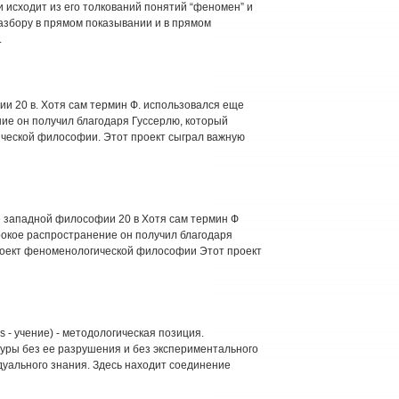
 исходит из его толкований понятий “феномен” и
азбору в прямом показывании и в прямом
.
и 20 в. Хотя сам термин Ф. использовался еще
ие он получил благодаря Гуссерлю, который
ческой философии. Этот проект сыграл важную
западной философии 20 в Хотя сам термин Ф
рокое распространение он получил благодаря
роект феноменологической философии Этот проект
s - учение) - методологическая позиция.
уры без ее разрушения и без экспериментального
дуального знания. Здесь находит соединение