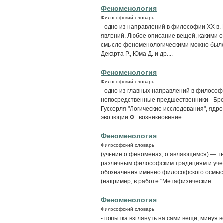
Феноменология
Философский словарь
- одно из направлений в философии XX в.
явлений. Любое описание вещей, какими о
смысле феноменологическими можно было 
Декарта Р., Юма Д. и др....
Феноменология
Философский словарь
- одно из главных направлений в философи
непосредственные предшественники - Брен
Гуссерля "Логические исследования", ядр
эволюции Ф.: возникновение...
Феноменология
Философский словарь
(учение о феноменах, о являющемся) — т
различным философским традициям и учени
обозначения именно философского осмысле
(например, в работе "Метафизические...
Феноменология
Философский словарь
- попытка взглянуть на сами вещи, минуя