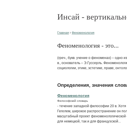
Инсай - вертикальн
Главная
›
Феноменология
Феноменология - это...
(греч., букв. учение о феноменах) – одно
в., основатель – Э.Гуссерль. Феноменолог
социологии, этике, эстетике, праве, онто
Определения, значения слова
Феноменология
Философский словарь
- течение западной философии 20 в. Хотя
Гегелем, широкое распространение он пол
масштабный проект феноменологической ф
для немецкой, так и для французской...