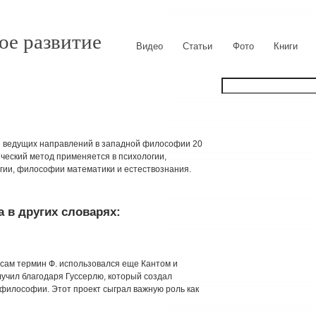
ое развитие
Видео
Статьи
Фото
Книги
 из ведущих направлений в западной философии 20
ический метод применяется в психологии,
логии, философии математики и естествознания.
 в других словарях:
 сам термин Ф. использовался еще Кантом и
учил благодаря Гуссерлю, который создал
илософии. Этот проект сыграл важную роль как