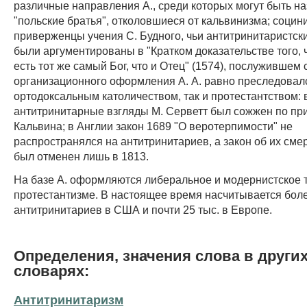
различные направления А., среди которых могут быть н
"польские братья", отколовшиеся от кальвинизма; социн
приверженцы учения С. Будного, чьи антитринитаристск
были аргументированы в "Кратком доказательстве того, 
есть тот же самый Бог, что и Отец" (1574), послужившем
организационного оформления А. А. равно преследовалс
ортодоксальным католичеством, так и протестантством: 
антитринитарные взгляды М. Серветт был сожжен по при
Кальвина; в Англии закон 1689 "О веротерпимости" не
распространялся на антитринитариев, а закон об их сме
был отменен лишь в 1813.
На базе А. оформляются либеральное и модернистское 
протестантизме. В настоящее время насчитывается боле
антитринитариев в США и почти 25 тыс. в Европе.
Определения, значения слова в други
словарях:
Антитринитаризм