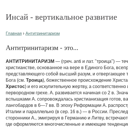
Инсай - вертикальное развитие
Главная
›
Антитринитаризм
Антитринитаризм - это...
АНТИТРИНИТАРИЗМ
— (греч. anti и лат. "троица") — те
христианстве, основанное на вере в Единого Бога, все
представляющего собой высший разум, и отвергающее 
Бога (см.
Троица
), божественное происхождение Христа
Христос
) и его искупительную жертву, а соответственно 
первородном грехе. А. развивается начиная со 2 в. Зна
вспышками А. сопровождалась христианизация готов, в
лангобардов в 6—7 вв. В эпоху Реформации А. распрост
Италии и параллельно (в сер. 16 в.) — в России. Пресл
сторонники А., эмигрируя в Германию и Литву, встречаю
где оформляются многочисленные и имеющие тенденци