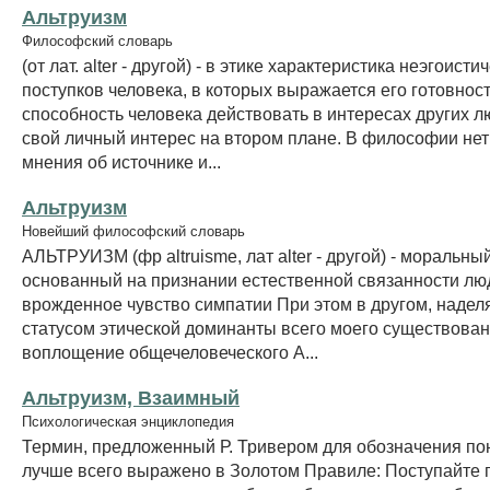
Альтруизм
Философский словарь
(от лат. alter - другой) - в этике характеристика неэгоисти
поступков человека, в которых выражается его готовност
способность человека действовать в интересах других л
свой личный интерес на втором плане. В философии нет
мнения об источнике и...
Альтруизм
Новейший философский словарь
АЛЬТРУИЗМ (фр altruisme, лат alter - другой) - моральны
основанный на признании естественной связанности лю
врожденное чувство симпатии При этом в другом, наде
статусом этической доминанты всего моего существован
воплощение общечеловеческого А...
Альтруизм, Взаимный
Психологическая энциклопедия
Термин, предложенный Р. Тривером для обозначения пон
лучше всего выражено в Золотом Правиле: Поступайте