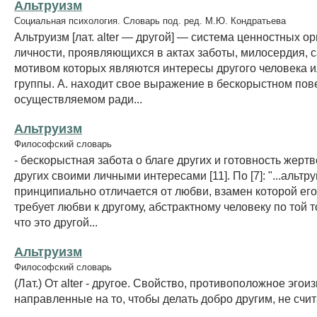
Альтруизм
Социальная психология. Словарь под. ред. М.Ю. Кондратьева
Альтруизм [лат. alter — другой] — система ценностных о
личности, проявляющихся в актах заботы, милосердия, 
мотивом которых являются интересы другого человека 
группы. А. находит свое выражение в бескорыстном пов
осуществляемом ради...
Альтруизм
Философский словарь
- бескорыстная забота о благе других и готовность жерт
других своими личными интересами [11]. По [7]: "...альтр
принципиально отличается от любви, взамен которой ег
требует любви к другому, абстрактному человеку по той 
что это другой...
Альтруизм
Философский словарь
(Лат.) От alter - другое. Свойство, противоположное эгои
направленные на то, чтобы делать добро другим, не счит