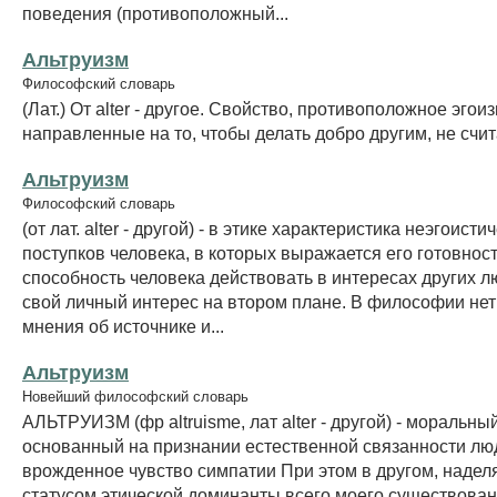
поведения (противоположный...
Альтруизм
Философский словарь
(Лат.) От alter - другое. Свойство, противоположное эгои
направленные на то, чтобы делать добро другим, не счит
Альтруизм
Философский словарь
(от лат. alter - другой) - в этике характеристика неэгоисти
поступков человека, в которых выражается его готовност
способность человека действовать в интересах других л
свой личный интерес на втором плане. В философии нет
мнения об источнике и...
Альтруизм
Новейший философский словарь
АЛЬТРУИЗМ (фр altruisme, лат alter - другой) - моральны
основанный на признании естественной связанности лю
врожденное чувство симпатии При этом в другом, наде
статусом этической доминанты всего моего существован