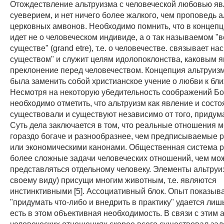
Отождествление альтруизма с человеческой любовью яв
суеверием, и нет ничего более жалкого, чем проповедь а
церковных амвонов. Необходимо помнить, что в концепц
идет не о человеческом индивиде, а о так называемом "
существе" (grand etre), т.е. о человечестве. связывает на
существом" и служит целям идолопоклонства, каковым я
преклонение перед человечеством. Концепция альтруиз
была заменить собой христианское учение о любви к бл
Несмотря на некоторую убедительность соображений Бо
необходимо отметить, что альтруизм как явление и сост
существовали и существуют независимо от того, придума
Суть дела заключается в том, что реальные отношения 
гораздо богаче и разнообразнее, чем предписываемые 
или экономическими канонами. Общественная система р
более сложные задачи человеческих отношений, чем мо
представляться отдельному человеку. Элементы альтруи
своему виду) присущи многим животным, т.е. являются
инстинктивными [5]. Ассоциативный блок. Опыт показыва
"придумать что-либо и внедрить в практику" удается лишь
есть в этом объективная необходимость. В связи с этим 
человеческих отношениях скорее всего существовал задо