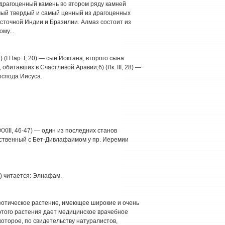
тий драгоценный камень во втором ряду камней
мый твердый и самый ценный из драгоценных
сточной Индии и Бразилии. Алмаз состоит из
ому...
(I Пар. I, 20) — сын Иоктана, второго сына
обитавших в Счастливой Аравии;б) (Лк. III, 28) —
оспода Иисуса.
XIII, 46-47) — один из последних станов
ественный с Бет-Дивлафаимом у пр. Иеремии
 16) читается: Элнафам.
экзотическое растение, имеющее широкие и очень
 этого растения дает медицинское врачебное
которое, по свидетельству натуралистов,