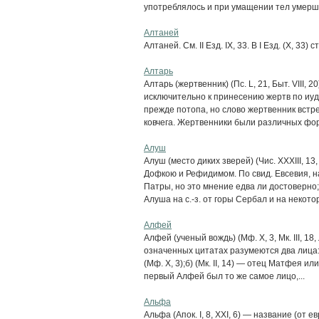
употреблялось и при умащении тел умерши
Алтаней
Алтаней. См. II Езд. IX, 33. В I Езд. (X, 33)
Алтарь
Алтарь (жертвенник) (Пс. L, 21, Быт. VIII,
исключительно к принесению жертв по иуд
прежде потопа, но слово жертвенник встре
ковчега. Жертвенники были различных форм
Алуш
Алуш (место диких зверей) (Чис. XXXIII, 1
Дофкою и Рефидимом. По свид. Евсевия, н
Патры, но это мнение едва ли достоверно
Алуша на с.-з. от горы Сербал и на некотор
Алфей
Алфей (ученый вождь) (Мф. X, 3, Мк. III, 18, 
означенных цитатах разумеются два лица:
(Мф. X, 3);б) (Мк. II, 14) — отец Матфея 
первый Алфей был то же самое лицо,...
Альфа
Альфа (Апок. I, 8, XXI, 6) — название (от 