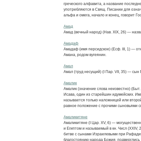
греческого алфавита, а название последне
употребляются в Свящ. Писании для озна
альфа и омега, начало и конец, говорит Гос
Амад
Амад (вечный народ) (Нав. XIX, 26) — назв
Амадаф
Амадаф (имя персидское) (Есф. III, 1) — о
Амана, родом вугеянин.
Амал
Амал (труд несущий) (I Пар. VII, 35) — сын
Амалик
Амалик (значение слова неизвестно) (Быт.
Исава, один из старейшин идумейских. Им
называется только наложницей или второ
равное положение с прочими сыновьями св
Амаликитяне
Амаликитяне (I Цар. XV, 6) — могуществе
и Египтом и называемый в кн. Числ (XXIV,
битве с сынами Израилевыми при Рафадиме
благостоянию народа Божия, подверглись Е