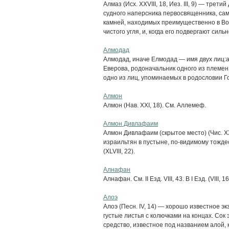
Алмаз (Исх. XXVIII, 18, Иез. III, 9) — тре
судного наперсника первосвященника, са
камней, находимых преимущественно в Во
чистого угля, и, когда его подвергают сильн
Алмодад
Алмодад, иначе Елмодад — имя двух лиц:а) 
Еверова, родоначальник одного из племен, 
одно из лиц, упоминаемых в родословии Г
Алмон
Алмон (Нав. XXI, 18). См. Аллемеф.
Алмон Дивлафаим
Алмон Дивлафаим (скрытое место) (Чис. XX
израильтян в пустыне, по-видимому тожд
(XLVIII, 22).
Алнафан
Алнафан. См. II Езд. VIII, 43. В I Езд. (VIII,
Алоэ
Алоэ (Песн. IV, 14) — хорошо известное 
густые листья с колючками на концах. Сок
средство, известное под названием алой, 