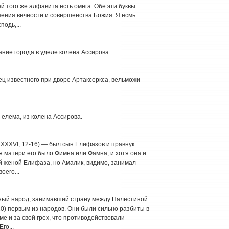
й того же алфавита есть омега. Обе эти буквы
чения вечности и совершенства Божия. Я есмь
подь,...
ание города в уделе колена Ассирова.
тец известного при дворе Артаксеркса, вельможи
 Гелема, из колена Ассирова.
 XXXVI, 12-16) — был сын Елифазов и правнук
я матери его было Фимна или Фамна, и хотя она и
й женой Елифаза, но Амалик, видимо, занимал
оего...
нный народ, занимавший страну между Палестиной
 20) первым из народов. Они были сильно разбиты в
 и за свой грех, что противодействовали
го...