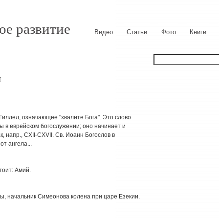
ое развитие
Видео
Статьи
Фото
Книги
я
 Гиллел, означающее "хвалите Бога". Это слово
 в еврейском богослужении; оно начинает и
, напр., CXII-CXVII. Св. Иоанн Богослов в
т ангела...
 стоит: Амий.
Зизы, начальник Симеонова колена при царе Езекии.