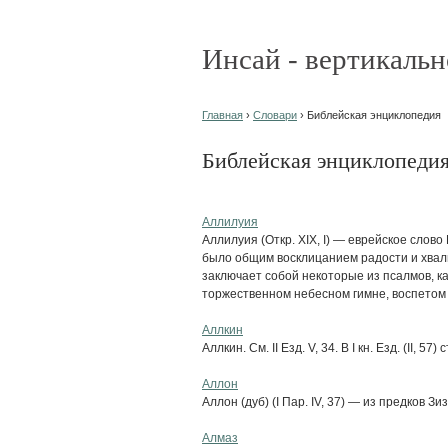
Инсай - вертикальн
Главная
›
Словари
› Библейская энциклопедия
Библейская энциклопеди
Аллилуия
Аллилуия (Откр. XIX, I) — еврейское слово
было общим восклицанием радости и хвалы
заключает собой некоторые из псалмов, как
торжественном небесном гимне, воспетом о
Аллкин
Аллкин. См. II Езд. V, 34. В I кн. Езд. (II, 57)
Аллон
Аллон (дуб) (I Пар. IV, 37) — из предков 
Алмаз