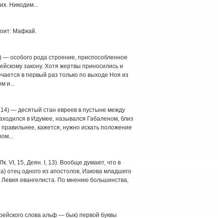
х. Никодим...
 стоит: Мафкай.
 20) — особого рода строение, приспособленное
ейскому закону. Хотя жертвы приносились и
чается в первый раз только по выходе Ноя из
 и...
3, 14) — десятый стан евреев в пустыне между
аходился в Идумее, назывался Габаленом, близ
; правильнее, кажется, нужно искать положение
ом...
Лк. VI, 15, Деян. I, 13). Вообще думают, что в
а) отец одного из апостолов, Иакова младшего
или Левия евангелиста. По мнению большинства,
еврейского слова альф — бык) первой буквы