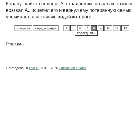
Корану, шайтан подверг А. страданиям, но аллах, к мило
воззвал А., исцелил его и вернул ему потерянную семью.
упоминается источник, водой которого...
« первая
‹ предыдущая
…
4
5
6
7
8
9
10
11
12
последняя »
Реклама
Сайт сделан в
znai.su
. 2011 - 2026
Связаться с нами