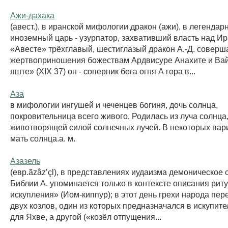
Ажи-дахака
(авест.), в иранской мифологии дракон (ажи), в легендар
иноземный царь - узурпатор, захвативший власть над Ир
«Авесте» трёхглавый, шестиглазый дракон А.-Д. соверш
жертвоприношения божествам Ардвисуре Анахите и Вай
яште» (XIX 37) он - соперник бога огня А гора в...
Аза
в мифологии ингушей и чеченцев богиня, дочь солнца,
покровительница всего живого. Родилась из луча солнца
животворящей силой солнечных лучей. В некоторых вари
мать солнца.а. м.
Азазель
(евр.ãzâz’çl), в представлениях иудаизма демоническое 
Библии А. упоминается только в контексте описания рит
искупления» (Иом-киппур); в этот день грехи народа пер
двух козлов, один из которых предназначался в искупит
для Яхве, а другой («козёл отпущения...