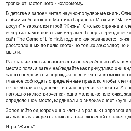
тропки от настоящего к желаемому.
В детстве я запоем читал научно-популярные книги. Од
любимых были книги Мартина Гарднера. Из книги “Мате
досуги” я заразился игрой “Жизнь”. Сколько страниц в кле
исчертил замысловатыми узорами. Теперь периодически
сайт The Game of Life Наблюдение как развивается “жизн
расставленных по полю клеток не только забавляет, но и
мысли.
Расставьте клетки-возможности определённым образом 
местах поля, а затем наблюдайте как причудливо они в
часто соединяясь и порождая новые клетки-возможности
главное соблюдать определённые правила, чтобы клетк
не погибали от одиночества или перенаселённости. А ещ
наглядно иллюстрирует как одна маленькая клеточка, за
определённом месте, кардинально видоизменяет крупны
Заполняйте одновременно клетки в разных направлениях
угадаешь как через сколько шагов-поколений повляет од
Игра “Жизнь”