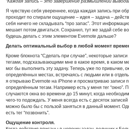
“Каждая запись – это завершение размышлений вывода
Я чувствую себя увереннее, когда каждая запись при об
проходит по спирали ощущение – идея – задача – дейст
себя ничего не складывать “про запас”. Этот информац
мешает потом двигаться. Сохранил, тут же задай себе во
будешь делать с этим элементом Evernote дальше?
Делать оптимальный выбор в любой момент време
Кроме блокнота “Сделать при случае”, некоторые записи
тегами, подсказывающими мне в какое время, в каком мес
мог бы выполнить эту задачу. Теперь уже по привычке, о
определённых местах, встречаясь с людьми или в отдель
я открываю Evernote на iPhone и просматриваю записи п
определённым тегам. Например есть у меня тег “окно”. 
случаются окна во времени до 15 минут, когда необходим
чего-то подождать. У меня всегда есть с десяток записей 
можно было бы с пользой заняться в данный момент. О
есть тег “позвонить”.
Ощущение контроля.
Когда действия вписаны в цепочку задач, ведущих к Бо