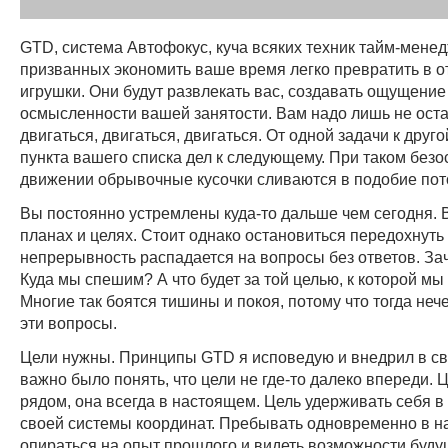
GTD, система Автофокус, куча всяких техник тайм-мене
призванных экономить ваше время легко превратить в 
игрушки. Они будут развлекать вас, создавать ощущение
осмысленности вашей занятости. Вам надо лишь не ост
двигаться, двигаться, двигаться. От одной задачи к друго
пункта вашего списка дел к следующему. При таком без
движении обрывочные кусочки сливаются в подобие пот
Вы постоянно устремлены куда-то дальше чем сегодня. 
планах и целях. Стоит однако остановиться передохнуть
непрерывность распадается на вопросы без ответов. За
Куда мы спешим? А что будет за той целью, к которой мы
Многие так боятся тишины и покоя, потому что тогда неч
эти вопросы.
Цели нужны. Принципы GTD я исповедую и внедрил в св
важно было понять, что цели не где-то далеко впереди. 
рядом, она всегда в настоящем. Цель удерживать себя в
своей системы координат. Пребывать одновременно в н
опираться на опыт прошлого и видеть возможности буду