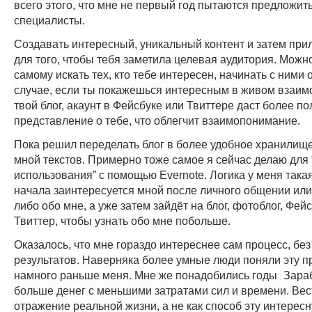
всего этого, что мне не первый год пытаются предложит
специалисты.
Создавать интересный, уникальный контент и затем при
для того, чтобы тебя заметила целевая аудитория. Можно
самому искать тех, кто тебе интересен, начинать с ними
случае, если ты покажешься интересным в живом взаим
твой блог, акаунт в Фейсбуке или Твиттере даст более п
представление о тебе, что облегчит взаимопонимание.
Пока решил переделать блог в более удобное хранилищ
мной текстов. Примерно тоже самое я сейчас делаю для
использования” с помощью Evernote. Логика у меня такая
начала заинтересуется мной после личного общении ил
либо обо мне, а уже затем зайдёт на блог, фотоблог, Фей
Твиттер, чтобы узнать обо мне побольше.
Оказалось, что мне гораздо интереснее сам процесс, без
результатов. Наверняка более умные люди поняли эту п
намного раньше меня. Мне же понадобились годы
Зара
больше денег с меньшими затратами сил и времени. Вест
отражение реальной жизни, а не как способ эту интерес