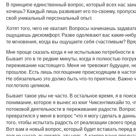
В принципе единственный вопрос, который всех нас зани
хочешь? Каждый лишь развивает его по-своему, пропуск
свой уникальный персональный опыт.
Хотят того, чего не хватает. Вопросы начинаешь задавать
ощущаешь дискомфорт. Разве одолевают вас какие-нибу
те мгновения, когда вы ощущаете себя счастливым? Вря
Мне проще сказать когда я не испытываю потребности в 
Бывает это в те редкие минуты, когда я полностью погру
переживание настоящего. Меня не тревожит будущее, н
прошлое. Есть лишь поглощение происходящим в насто
Не обязательно это должо быть что-то приятное. Важно 
поглотило целиком.
Бывает такое увы не часто. В остальное время, я в пои
понимание, которое я вынес из книг Чиксентмихайи то, 
потоковой деятельности в переживание радости. Вопрос ч
превратился у меня в вопрос “что я могу сделать в данн
того, чтобы испытать радость от реализации своего пред
Вот вам и новый вопрос, который будет вставать перед в
только начать вытягивть эту цепь. А каково ваше предн