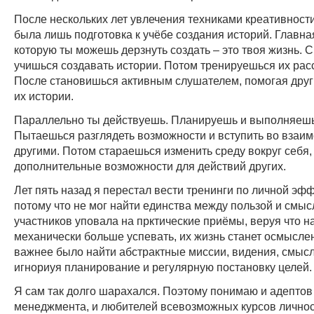
После нескольких лет увлечения техниками креативности
была лишь подготовка к учёбе создания историй. Главна
которую ты можешь дерзнуть создать – это твоя жизнь. С
учишься создавать истории. Потом тренируешься их рас
После становишься активным слушателем, помогая друг
их истории.
Параллельно ты действуешь. Планируешь и выполняешь
Пытаешься разглядеть возможности и вступить во взаим
другими. Потом стараешься изменить среду вокруг себя,
дополнительные возможности для действий других.
Лет пять назад я перестал вести тренинги по личной эф
потому что не мог найти единства между пользой и смыс
участников уповала на прктические приёмы, веруя что н
механически больше успевать, их жизнь станет осмысле
важнее было найти абстрактные миссии, видения, смысл
игнориуя планирование и регулярную постановку целей.
Я сам так долго шарахался. Поэтому понимаю и адептов
менеджмента, и любителей всевозможных курсов личнос