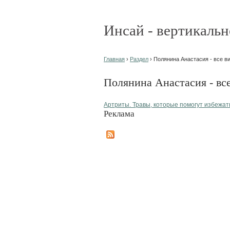
Инсай - вертикальн
Главная
›
Раздел
› Полянина Анастасия - все в
Полянина Анастасия - вс
Артриты. Травы, которые помогут избежат
Реклама