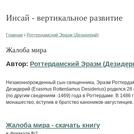
Инсай - вертикальное развитие
Главная
›
Роттердамский Эразм (Дезидерий)
Жалоба мира
Автор:
Роттердамский Эразм (Дезидер
Незаконнорожденный сын священника, Эразм Роттерда
Дезидерий (Erasmus Rotterdamus Desiderius) родился 28
(по другим сведениям -1469) года в Роттердаме. В 1486 
монашество, вступив в братство каноников-августинцев.
Жалоба мира - cкачать книгу
в формате fb2