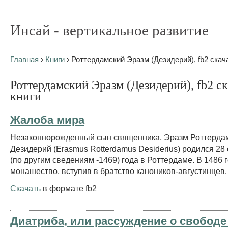
Инсай - вертикальное развитие
Главная
›
Книги
› Роттердамский Эразм (Дезидерий), fb2 скач
Роттердамский Эразм (Дезидерий), fb2 ск
книги
Жалоба мира
Незаконнорожденный сын священника, Эразм Роттерда
Дезидерий (Erasmus Rotterdamus Desiderius) родился 28
(по другим сведениям -1469) года в Роттердаме. В 1486 
монашество, вступив в братство каноников-августинцев.
Скачать
в формате fb2
Диатриба, или рассуждение о свободе