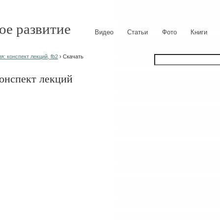
ое развитие
Видео
Статьи
Фото
Книги
: конспект лекций, fb2
› Скачать
конспект лекций