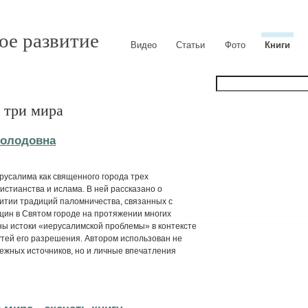
ое развитие
Видео
Статьи
Фото
Книги
 три мира
володовна
русалима как священного города трех
истианства и ислама. В ней рассказано о
итии традиций паломничества, связанных с
щин в Святом городе на протяжении многих
аны истоки «иерусалимской проблемы» в контексте
утей его разрешения. Автором использован не
ежных источников, но и личные впечатления