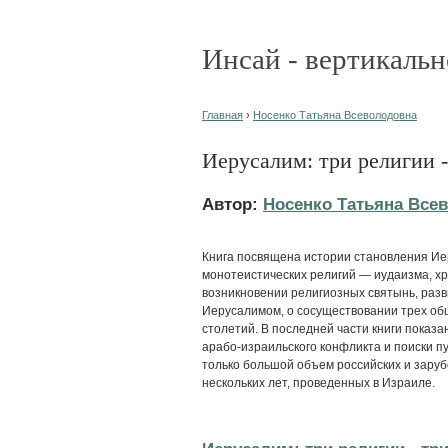
Инсай - вертикальн
Главная
›
Носенко Татьяна Всеволодовна
Иерусалим: три религии -
Автор:
Носенко Татьяна Все
Книга посвящена истории становления Ие
монотеистических религий — иудаизма, хр
возникновении религиозных святынь, разв
Иерусалимом, о сосуществовании трех об
столетий. В последней части книги показ
арабо-израильского конфликта и поиски п
только большой объем российских и заруб
нескольких лет, проведенных в Израиле.