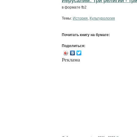
Иерусалим: три религии - три
в формате fb2
Темы:
История
,
Культурология
Почитать книгу на бумаге:
Поделиться:
Реклама