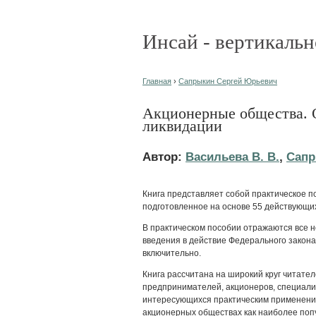
Инсай - вертикальн
Главная
›
Сапрыкин Сергей Юрьевич
Акционерные общества. 
ликвидации
Автор:
Васильева В. В.
,
Сапр
Книга представляет собой практическое 
подготовленное на основе 55 действующи
В практическом пособии отражаются все 
введения в действие Федерального закона
включительно.
Книга рассчитана на широкий круг читател
предпринимателей, акционеров, специалис
интересующихся практическим применени
акционерных обществах как наиболее по