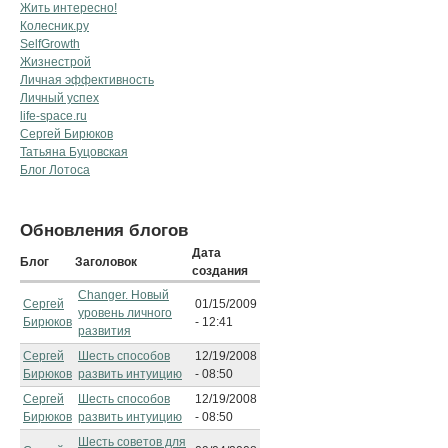
Жить интересно!
Колесник.ру
SelfGrowth
Жизнестрой
Личная эффективность
Личный успех
life-space.ru
Сергей Бирюков
Татьяна Буцовская
Блог Лотоса
Обновления блогов
Дата
Блог
Заголовок
создания
Changer. Новый
Сергей
01/15/2009
уровень личного
Бирюков
- 12:41
развития
Сергей
Шесть способов
12/19/2008
Бирюков
развить интуицию
- 08:50
Сергей
Шесть способов
12/19/2008
Бирюков
развить интуицию
- 08:50
Шесть советов для