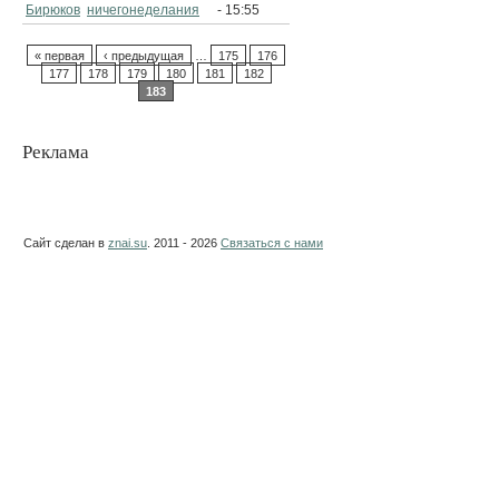
Бирюков
ничегонеделания
- 15:55
« первая
‹ предыдущая
…
175
176
177
178
179
180
181
182
183
Реклама
Сайт сделан в
znai.su
. 2011 - 2026
Связаться с нами