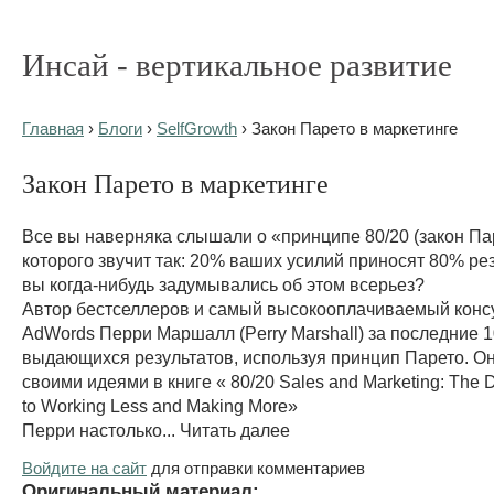
Инсай - вертикальное развитие
Главная
›
Блоги
›
SelfGrowth
› Закон Парето в маркетинге
Закон Парето в маркетинге
Все вы наверняка слышали о «принципе 80/20 (закон Пар
которого звучит так: 20% ваших усилий приносят 80% ре
вы когда-нибудь задумывались об этом всерьез?
Автор бестселлеров и самый высокооплачиваемый консу
AdWords Перри Маршалл (Perry Marshall) за последние 1
выдающихся результатов, используя принцип Парето. О
своими идеями в книге « 80/20 Sales and Marketing: The De
to Working Less and Making More»
Перри настолько... Читать далее
Войдите на сайт
для отправки комментариев
Оригинальный материал: