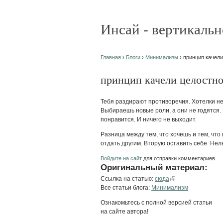
Инсай - вертикальн
Главная
›
Блоги
›
Минимализм
› принцип качели
принцип качели целостн
Тебя раздирают противоречия. Хотелки не
Выбираешь новые роли, а они не годятся
понравится. И ничего не выходит.
Разница между тем, что хочешь и тем, что
отдать другим. Вторую оставить себе. Нельз
Войдите на сайт
для отправки комментариев
Оригинальный материал:
Ссылка на статью:
сюда
Все статьи блога:
Минимализм
Ознакомьтесь с полной версией статьи
на сайте автора!