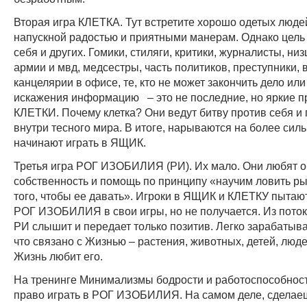
Вторая игра КЛЕТКА. Тут встретите хорошо одетых людей
напускной радостью и приятными манерам. Однако цель
себя и других. Гомики, стиляги, критики, журналисты, н
армии и мвд, медсестры, часть политиков, преступники,
канцелярии в офисе, те, кто не может закончить дело или
искажения информацию – это не последние, но яркие п
КЛЕТКИ. Почему клетка? Они ведут битву против себя и 
внутри тесного мира. В итоге, нарываются на более сил
начинают играть в ЯЩИК.
Третья игра РОГ ИЗОБИЛИЯ (РИ). Их мало. Они любят 
собственность и помощь по принципу «научим ловить ры
того, чтобы ее давать». Игроки в ЯЩИК и КЛЕТКУ пытаю
РОГ ИЗОБИЛИЯ в свои игры, но не получается. Из пото
РИ слышит и передает только позитив. Легко зарабатыва
что связано с Жизнью – растения, животных, детей, люде
Жизнь любит его.
На тренинге Минимализмы бодрости и работоспособност
право играть в РОГ ИЗОБИЛИЯ. На самом деле, сделаеш