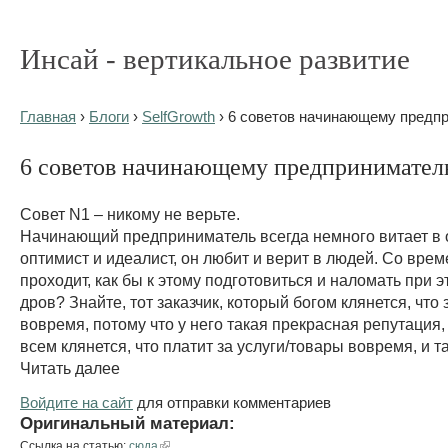
Инсай - вертикальное развитие
Главная
›
Блоги
›
SelfGrowth
› 6 советов начинающему предп
6 советов начинающему предпринимате
Совет N1 – никому не верьте.
Начинающий предприниматель всегда немного витает в о
оптимист и идеалист, он любит и верит в людей. Со врем
проходит, как бы к этому подготовиться и наломать при 
дров? Знайте, тот заказчик, который богом клянется, что 
вовремя, потому что у него такая прекрасная репутация, 
всем клянется, что платит за услуги/товары вовремя, и так
Читать далее
Войдите на сайт
для отправки комментариев
Оригинальный материал:
Ссылка на статью:
сюда