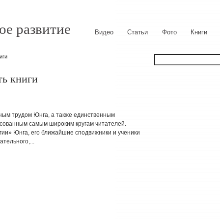
ое развитие
Видео
Статьи
Фото
Книги
иги
ть книги
ным трудом Юнга, а также единственным
сованным самым широким кругам читателей.
гии» Юнга, его ближайшие сподвижники и ученики
тельного,...