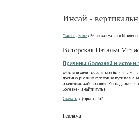
Инсай - вертикальн
Главная
›
Книги
› Виторская Наталья Мстиславов
Виторская Наталья Мстис
Причины болезней и истоки 
«Что мне хочет сказать моя болезнь?» — э
достиг серьезных успехов на пути познания
различные заболевания. Мы надеемся, что
болезней и найти путь к...
Скачать
в формате fb2
Реклама