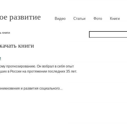
ое развитие
Видео
Статьи
Фото
Книги
ь книги
скачать книги
е
му прог­нозированию. Он вобрал в себя опыт
ших в России на протяжении последних 35 лет.
зникновения и развития социального...