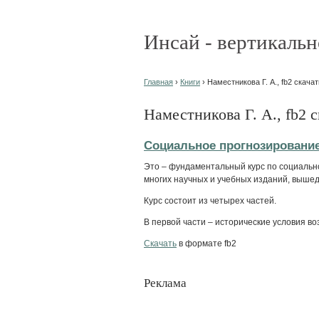
Инсай - вертикальн
Главная
›
Книги
› Наместникова Г. А., fb2 скачат
Наместникова Г. А., fb2 
Социальное прогнозировани
Это – фундаментальный курс по социально
многих научных и учебных изданий, вышед
Курс состоит из четырех частей.
В первой части – исторические условия во
Скачать
в формате fb2
Реклама