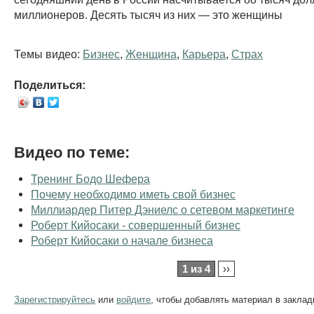
миллионеров. Десять тысяч из них — это женщины
Темы видео:
Бизнес
,
Женщина
,
Карьера
,
Страх
Поделиться:
Видео по теме:
Тренинг Бодо Шефера
Почему необходимо иметь свой бизнес
Миллиардер Питер Дэниелс о сетевом маркетинге
Роберт Кийосаки - совершенный бизнес
Роберт Кийосаки о начале бизнеса
1 из 4
››
Зарегистрируйтесь
или
войдите
, чтобы добавлять материал в заклад