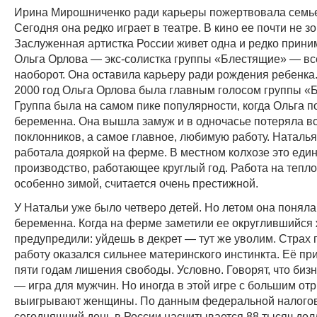
Ирина Мирошниченко ради карьеры пожертвовала семье
Сегодня она редко играет в театре. В кино ее почти не зо
Заслуженная артистка России живет одна и редко приним
Ольга Орлова — экс-солистка группы «Блестящие» — вс
наоборот. Она оставила карьеру ради рождения ребенка.
2000 год Ольга Орлова была главным голосом группы «
Группа была на самом пике популярности, когда Ольга п
беременна. Она вышла замуж и в одночасье потеряла вс
поклонников, а самое главное, любимую работу. Наталь
работала дояркой на ферме. В местном колхозе это еди
производство, работающее круглый год. Работа на тепл
особенно зимой, считается очень престижной.
У Натальи уже было четверо детей. Но летом она поняла,
беременна. Когда на ферме заметили ее округлившийся 
предупредили: уйдешь в декрет — тут же уволим. Страх 
работу оказался сильнее материнского инстинкта. Её пр
пяти годам лишения свободы. Условно. Говорят, что бизн
— игра для мужчин. Но иногда в этой игре с большим от
выигрывают женщины. По данным федеральной налого
сегодняшний день в России насчитывается 88 тысяч до