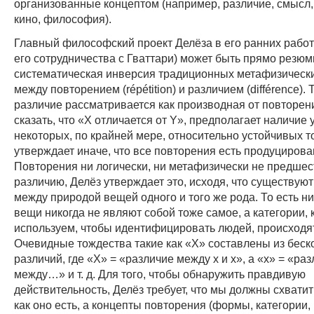
организованные концептом (например, различие, смысл
кино, философия).
Главный философский проект Делёза в его ранних работа
его сотрудничества с Гваттари) может быть прямо резюм
систематическая инверсия традиционных
метафизическ
между повторением (répétition) и различием (différence).
различие рассматривается как производная от повторен
сказать, что «X отличается от Y», предполагает наличие у
некоторых, по крайней мере, относительно устойчивых т
утверждает иначе, что все повторения есть продуцирова
Повторения ни логически, ни метафизически не предшес
различию, Делёз утверждает это, исходя, что существую
между природой вещей одного и того же рода. То есть н
вещи никогда не являют собой тоже самое, а категории,
используем, чтобы идентифицировать людей, происходят
Очевидные тождества такие как «X» составлены из беск
различий, где «X» = «различие между x и x», а «x» = «ра
между…» и т. д. Для того, чтобы обнаружить правдивую
действительность, Делёз требует, что мы должны схватит
как оно есть, а концепты повторения (формы, категории,