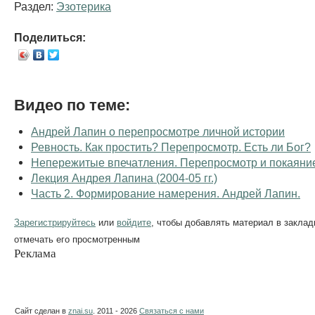
Раздел:
Эзотерика
Поделиться:
Видео по теме:
Андрей Лапин о перепросмотре личной истории
Ревность. Как простить? Перепросмотр. Есть ли Бог?
Непережитые впечатления. Перепросмотр и покаяние
Лекция Андрея Лапина (2004-05 гг.)
Часть 2. Формирование намерения. Андрей Лапин.
Зарегистрируйтесь
или
войдите
, чтобы добавлять материал в заклад
отмечать его просмотренным
Реклама
Сайт сделан в
znai.su
. 2011 - 2026
Связаться с нами