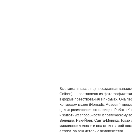
Выставка-инсталляция, созданная канадск
Colbert), — составлена из фотографическ
в форме повествования в письмах. Она пер
Кочующем музее (Nomadic Museum), време
целью размещения экспозиции. Работа К
и животных способности к поэтическому в
Венеция, Нью-Йорк, Санта-Моника, Токио и
миллионов человек и она стала самой по
автора, за всю историю человечества.