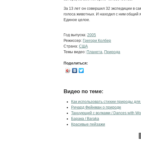
За 13 лет он совершил 32 экспедиции в 
голоса животных. И нaходил с ним общий 
Единое целое.
Год выпуска:
2005
Режиссер:
Грегори Колбер
Страна:
США
Темы видео:
Планета
,
Природа
Поделиться:
Видео по теме:
Как использовать стихии природы для
Ричард Фейнман о природе
Танцующий с волками / Dances with Wo
Барака / Baraka
Красивые пейзажи