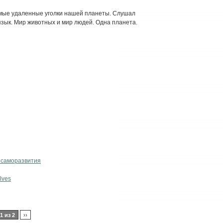
самые удаленные уголки нашей планеты. Слушал
язык. Мир животных и мир людей. Одна планета.
 саморазвития
lves
1 из 2
››