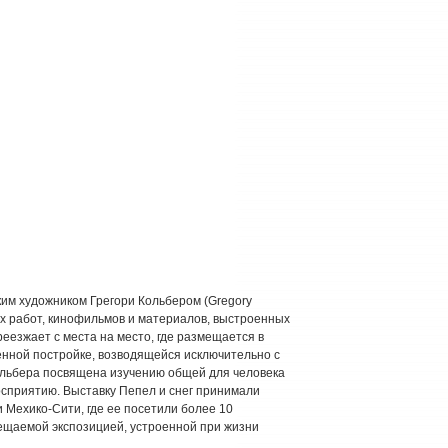
им художником Грегори Кольбером (Gregory
их работ, кинофильмов и материалов, выстроенных
еезжает с места на место, где размещается в
нной постройке, возводящейся исключительно с
ольбера посвящена изучению общей для человека
осприятию. Выставку Пепел и снег принимали
 Мехико-Сити, где ее посетили более 10
сещаемой экспозицией, устроенной при жизни