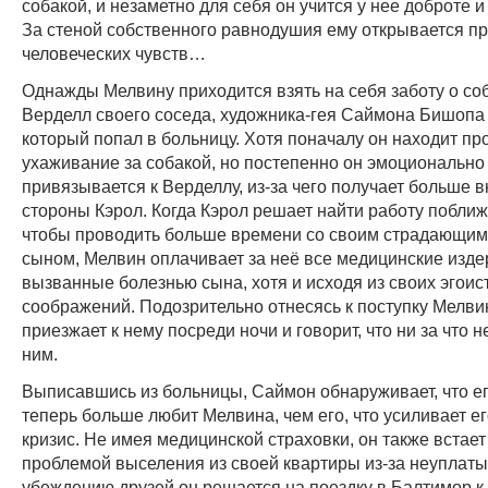
собакой, и незаметно для себя он учится у нее доброте и
За стеной собственного равнодушия ему открывается п
человеческих чувств…
Однажды Мелвину приходится взять на себя заботу о со
Верделл своего соседа, художника-гея Саймона Бишопа 
который попал в больницу. Хотя поначалу он находит п
ухаживание за собакой, но постепенно он эмоционально
привязывается к Верделлу, из-за чего получает больше 
стороны Кэрол. Когда Кэрол решает найти работу поближ
чтобы проводить больше времени со своим страдающим
сыном, Мелвин оплачивает за неё все медицинские изде
вызванные болезнью сына, хотя и исходя из своих эгои
соображений. Подозрительно отнесясь к поступку Мелви
приезжает к нему посреди ночи и говорит, что ни за что не
ним.
Выписавшись из больницы, Саймон обнаруживает, что ег
теперь больше любит Мелвина, чем его, что усиливает е
кризис. Не имея медицинской страховки, он также встает
проблемой выселения из своей квартиры из-за неуплаты
убеждению друзей он решается на поездку в Балтимор к