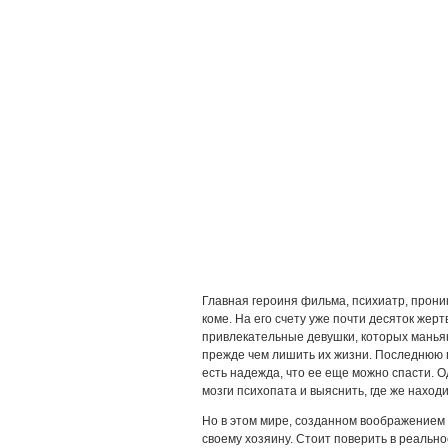
Главная героиня фильма, психиатр, прони
коме. На его счету уже почти десяток жерт
привлекательные девушки, которых манья
прежде чем лишить их жизни. Последнюю п
есть надежда, что ее еще можно спасти. О
мозги психопата и выяснить, где же наход
Но в этом мире, созданном воображением
своему хозяину. Стоит поверить в реально