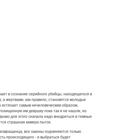
кает в сознание серийного убийцы, находящегося в
в, а жертвами, как правило, становятся молодые
к истязает самым нечеловеческим образом,
охищенную им девушку пока так и не нашли, но
днако для этого сначала надо внедриться в темные
ится страшная камера пыток.
 извращенца, все законы подчиняются только
сть происходящего - и выбраться будет