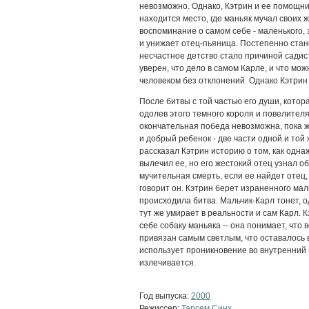
невозможно. Однако, Кэтрин и ее помощни
находится место, где маньяк мучал своих ж
воспоминание о самом себе - маленького, 
и унижает отец-пьяница. Постепенно стан
несчастное детство стало причиной садис
уверен, что дело в самом Карле, и что мо
человеком без отклонений. Однако Кэтрин
После битвы с той частью его души, котор
одолев этого темного короля и повелителя
окончательная победа невозможна, пока ж
и добрый ребенок - две части одной и той
рассказал Кэтрин историю о том, как одна
вылечил ее, но его жестокий отец узнал об
мучительная смерть, если ее найдет отец, 
говорит он. Кэтрин берет израненного маль
происходила битва. Мальчик-Карл тонет, о
тут же умирает в реальности и сам Карл. 
себе собаку маньяка -- она понимает, что
привязан самым светлым, что оставалось 
использует проникновение во внутренний
излечивается.
Год выпуска:
2000
Режиссер:
Тарсем Синх