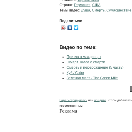
Страна:
Германия
,
США
Темы видео:
Душа
,
Смерть
,
Сумасшествие
Поделиться:
Видео по теме:
Притча о младенцах
Экхарт Толле о смерти
Смерть и перерождение (5 часть)
Куб / Cube
Зеленая миля / The Green Mile
Зарегистрируйтесь
или
войдите
, чтобы добавлят
просмотренным
Реклама