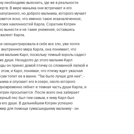
ку необходимо выяснить, где же в реальности
ертв. В мире маньяка они встречают и его
запуганного, но доброго мальчика, которого мучает
овится ясно, что именно такое искачалеченное,
тских наклонностей Карла. Соратник Кэтрин
жно вынести и не такие унижения, оставшись
 жалеет Карла.
ая сконцентрировала в себе все зло, уже почти
 внутреннего мира Карла, она понимает, что
ив мальчик-Карл, поскольку темный король-садист
 же души. Незадолго до этого мальчик-Карл
жды он принес домой птичку со сломанной лапкой и
 этом, и Карл, понимая, что птичку ждет ужасная
сам топит ее в ванне. "Так было лучше для нее", -
чика и опускает его в озеро, около которого
дновременно гибнет и темная часть души Карла, и
Кэтрин просыпается. После всего она забирает
 верный пес был тем самым, к чему Карл был
в его душе. В дальнейшем Кэтрин успешно
 мир для помощи сумасшедшему мальчику - он