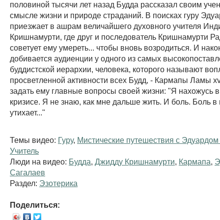
половиной тысячи лет назад Будда рассказал своим уче
смысле жизни и природе страданий. В поисках гуру Эду
приезжает в ашрам величайшего духовного учителя Инд
Кришнамурти, где друг и последователь Кришнамурти Р
советует ему умереть... чтобы вновь возродиться. И нак
добивается аудиенции у одного из самых высокопоставл
буддистской иерархии, человека, которого называют во
просветленной активности всех Будд, - Кармапы Ламы xvi
задать ему главные вопросы своей жизни: "Я нахожусь 
кризисе. Я не знаю, как мне дальше жить. И боль. Боль в
утихает..."
Темы видео:
Гуру
,
Мистические путешествия с Эдуардо
Учитель
Люди на видео:
Будда
,
Джидду Кришнамурти
,
Кармапа
,
Э
Сагалаев
Раздел:
Эзотерика
Поделиться: